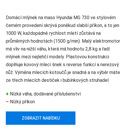
Domácí mlýnek na maso Hyundai MG 730 ve stylovém
černém provedení skrývá poněkud slabší příkon, a to jen
1000 W, každopádně rychlost mletí zůstává na
průměrných hodnotách (1500 g/min). Malý elektromotor
má vliv na nižší váhu, která má hodnotu 2,8 kg a řadí
mlýnek mezi nejlehčí modely. Plastovou konstrukci
doplňuje kovový mlecí šnek s reverse funkcí a nerezový
nůž. Výměna mlecích kotoučů je snadná a na výběr máte
ze třech mlecích destiček i bubínkových struhadel.
+
Nízká váha, dodávané příslušenství
–
Nízký příkon
ZOBRAZIT NABÍDKU