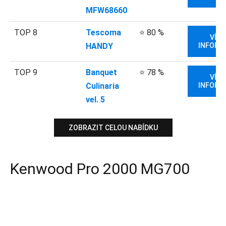
MFW68660
TOP 8
Tescoma
⭐ 80 %
VÍCE
HANDY
INFORM
TOP 9
Banquet
⭐ 78 %
VÍCE
Culinaria
INFORM
vel. 5
ZOBRAZIT CELOU NABÍDKU
Kenwood Pro 2000 MG700