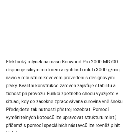
Elektrický mlýnek na maso Kenwood Pro 2000 MG700
disponuje silným motorem a rychlostí mletí 3000 g/min,
navíc v robustním kovovém provedení s designovými
prvky. Kvalitní konstrukce zároveň zajišťuje stabilitu a
tichost při provozu. Funkci zpětného chodu využijete v
situaci, kdy se zasekne zpracovávaná surovina vně šneku.
Předejdete tak nutnosti přístroj rozebrat. Pomocí
vyměnitelných kotoučů lze upravovat strukturu mletí,
přičemž s pomocí speciálních nástavců lze rovněž plnit