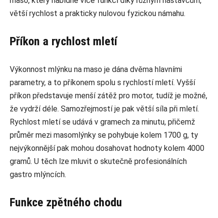
maso, který nabídne více funkcí díky různým nástavcům,
větší rychlost a prakticky nulovou fyzickou námahu.
Příkon a rychlost mletí
Výkonnost mlýnku na maso je dána dvěma hlavními
parametry, a to příkonem spolu s rychlostí mletí. Vyšší
příkon představuje menší zátěž pro motor, tudíž je možné,
že vydrží déle. Samozřejmostí je pak větší síla při mletí.
Rychlost mletí se udává v gramech za minutu, přičemž
průměr mezi masomlýnky se pohybuje kolem 1700 g, ty
nejvýkonnější pak mohou dosahovat hodnoty kolem 4000
gramů. U těch lze mluvit o skutečně profesionálních
gastro mlýncích.
Funkce zpětného chodu