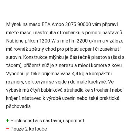
Mlýnek na maso ETA Ambo 3075 90000 vám připraví
mleté maso i nastrouhá strouhanku s pomocí nástavců.
Nabídne příkon 1200 W s mletím 2200 g/min a v záloze
má rovněž zpětný chod pro případ ucpání či zaseknutí
surovin. Konstrukce mlýnku je částečně plastová (šasi s
tácem), přičemž nůž je z nerezu a mlecí komora z kovu.
Výhodou je také příjemná váha 4,4 kg a kompaktní
rozměry, se kterými se vejde i do malé kuchyně. Ve
výbavě má čtyři bubínková struhadla ke strouhání nebo
krájení, nástavec k výrobě uzenin nebo také praktická
pěchovadla.
+
Příslušenství s nástavci, úspornost
–
Pouze 2 kotouče