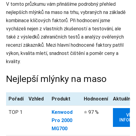
V tomto průzkumu vám přinášíme podrobný přehled
nejlepších mlýnků na maso na trhu, vybraných na základě
kombinace klíčových faktorů. Při hodnocení jsme
vycházeli nejen z vlastních zkušeností a testování, ale
také z výsledků zahraničních testů a analýzy ověřených
recenzí zákazníků. Mezi hlavní hodnocené faktory patřil
výkon, kvalita mletí, snadnost čištění a poměr ceny a
kvality.
Nejlepší mlýnky na maso
Pořadí
Vzhled
Produkt
Hodnocení
Aktuální 
TOP 1
Kenwood
⭐ 97 %
VÍCE
Pro 2000
INFORM
MG700