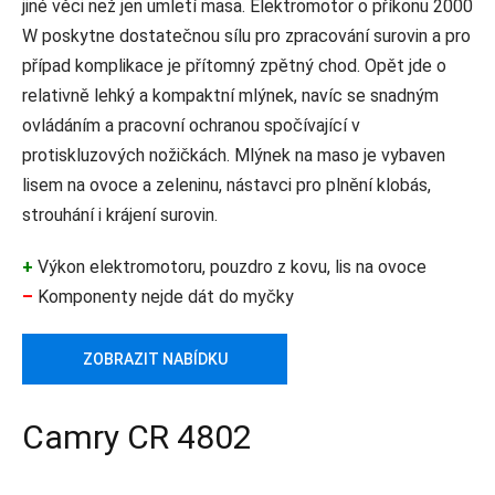
jiné věci než jen umletí masa. Elektromotor o příkonu 2000
W poskytne dostatečnou sílu pro zpracování surovin a pro
případ komplikace je přítomný zpětný chod. Opět jde o
relativně lehký a kompaktní mlýnek, navíc se snadným
ovládáním a pracovní ochranou spočívající v
protiskluzových nožičkách. Mlýnek na maso je vybaven
lisem na ovoce a zeleninu, nástavci pro plnění klobás,
strouhání i krájení surovin.
+
Výkon elektromotoru, pouzdro z kovu, lis na ovoce
–
Komponenty nejde dát do myčky
ZOBRAZIT NABÍDKU
Camry CR 4802