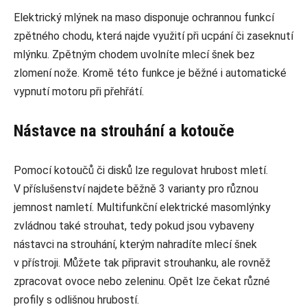
Elektrický mlýnek na maso disponuje ochrannou funkcí
zpětného chodu, která najde využití při ucpání či zaseknutí
mlýnku. Zpětným chodem uvolníte mlecí šnek bez
zlomení nože. Kromě této funkce je běžné i automatické
vypnutí motoru při přehřátí.
Nástavce na strouhání a kotouče
Pomocí kotoučů či disků lze regulovat hrubost mletí.
V příslušenství najdete běžně 3 varianty pro různou
jemnost namletí. Multifunkční elektrické masomlýnky
zvládnou také strouhat, tedy pokud jsou vybaveny
nástavci na strouhání, kterým nahradíte mlecí šnek
v přístroji. Můžete tak připravit strouhanku, ale rovněž
zpracovat ovoce nebo zeleninu. Opět lze čekat různé
profily s odlišnou hrubostí.