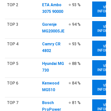
TOP 2
ETA Ambo
⭐ 93 %
VÍCE
3075 90000
INFORM
TOP 3
Gorenje
⭐ 94 %
VÍCE
MG2000SJE
INFORM
TOP 4
Camry CR
⭐ 93 %
VÍCE
4802
INFORM
TOP 5
Hyundai MG
⭐ 88 %
VÍCE
730
INFORM
TOP 6
Kenwood
⭐ 84 %
VÍCE
MG510
INFORM
TOP 7
Bosch
⭐ 81 %
VÍCE
ProPower
INFORM