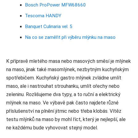
Bosch ProPower MFW68660
Tescoma HANDY
Banquet Culinaria vel. 5
Na co se zaměřit při výběru mlýnku na maso
K přípravě mletého masa nebo masových směsí je mlýnek
na maso, jinak také masomlýnek, nezbytným kuchyňským
spotřebičem. Kuchyňský gastro mlýnek zvládne umlít
maso, ale i nastrouhat strouhanku, umlít ořechy nebo
zeleninu. Rozlišujeme dva typy, a to ruční a elektrický
mlýnek na maso. Ve výbavě pak často najdete různé
příslušenství na plnění jitrnic nebo třeba klobás. Vítěz
testu mlýnků na maso by mohl říct, který je nejlepší, ale
ne každému bude vyhovovat stejný model.