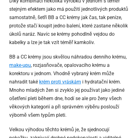
Díky kombinaci několika výrobků v jednom s téměř
stejným efektem jako má použití jednotlivých produktů
samostatně, šetří BB a CC krémy jak čas, tak peníze,
protože stačí koupit jedno balení, které zastane několik
úkolů naráz. Navíc se krémy pohodlně vejdou do
kabelky a lze je tak vzít téměř kamkoliv.
BB a CC krémy jsou skvělou náhradou denního krému,
make-upu
, rozjasňovače, opalovacího krému a
korektoru v jednom. Vhodně vybraný krém může
nahradit také
krém proti vráskám
i hydratační krém.
Mnoho mladých žen si zvyklo jej používat jako jediné
ošetření pleti během dne, hodí se ale pro ženy všech
věkových kategorií a při správném výběru poslouží
výborně všem typům pleti.
Velkou výhodou těchto krémů je, že sjednocují
pokožku, zakrývají drobné nedokonalosti a viditelné