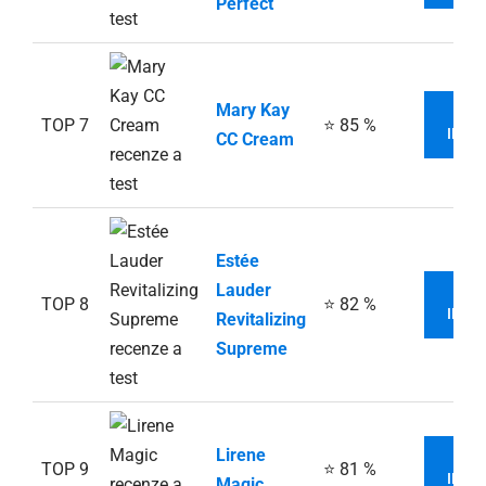
Perfect
Mary Kay
V
TOP 7
⭐ 85 %
INFO
CC Cream
Estée
Lauder
V
TOP 8
⭐ 82 %
INFO
Revitalizing
Supreme
Lirene
V
TOP 9
⭐ 81 %
INFO
Magic