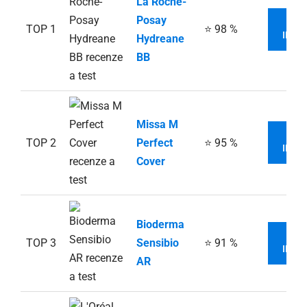
La Roche-
Posay
V
TOP 1
⭐ 98 %
INFO
Hydreane
BB
Missa M
V
TOP 2
Perfect
⭐ 95 %
INFO
Cover
Bioderma
V
TOP 3
Sensibio
⭐ 91 %
INFO
AR