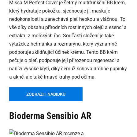
Missa M Perfect Cover je šetrný multifunkční BB krém,
který hydratuje pokožku, sjednocuje ji, maskuje
nedokonalosti a zanechává pleť hebkou a vláčnou. To
vše díky obsahu přírodních rostlinných olejů a esencí a
extraktu z mořských řas. Součástí složení je také
výtažek z heřmánku a rozmarýnu, který významně
podporuje zklidňující účinek krému. Tento BB krém
pečuje o pleť, podporuje její přirozenou regeneraci a
nabízí vysoké krytí, díky čemuž schová drobné pupínky
a akné, ale také tmavé kruhy pod očima.
ZOBRAZIT NABÍDKU
Bioderma Sensibio AR