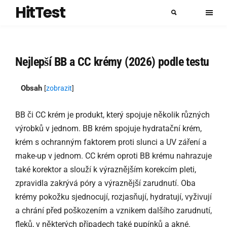
HitTest
Nejlepší BB a CC krémy (2026) podle testu
Obsah
[
zobrazit
]
BB či CC krém je produkt, který spojuje několik různých
výrobků v jednom. BB krém spojuje hydratační krém,
krém s ochranným faktorem proti slunci a UV záření a
make-up v jednom. CC krém oproti BB krému nahrazuje
také korektor a slouží k výraznějším korekcím pleti,
zpravidla zakrývá póry a výraznější zarudnutí. Oba
krémy pokožku sjednocují, rozjasňují, hydratují, vyživují
a chrání před poškozením a vznikem dalšího zarudnutí,
fleků, v některých případech také pupínků a akné.