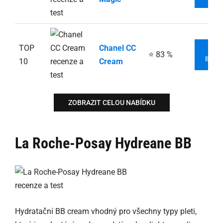
TOP
Chanel CC
V
⭐ 83 %
INFO
10
Cream
ZOBRAZIT CELOU NABÍDKU
La Roche-Posay Hydreane BB
Hydratační BB cream vhodný pro všechny typy pleti,