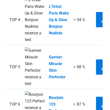
L'Oréal
Paris Wake
V
TOP 4
Up & Glow
⭐ 94 %
INFO
Bonjour
Nudista
Garnier
Miracle
V
TOP 5
⭐ 88 %
INFO
Skin
Perfector
Bourjois
V
TOP 6
123
⭐ 87 %
INFO