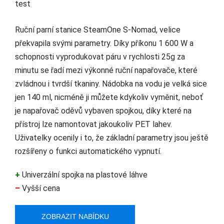
Ruční parní stanice SteamOne S-Nomad, velice
překvapila svými parametry. Díky příkonu 1 600 W a
schopnosti vyprodukovat páru v rychlosti 25g za
minutu se řadí mezi výkonné ruční napařovače, které
zvládnou i tvrdší tkaniny. Nádobka na vodu je velká sice
jen 140 ml, nicméně ji můžete kdykoliv vyměnit, neboť
je napařovač oděvů vybaven spojkou, díky které na
přístroj lze namontovat jakoukoliv PET lahev.
Uživatelky ocenily i to, že základní parametry jsou ještě
rozšířeny o funkci automatického vypnutí.
+
Univerzální spojka na plastové láhve
–
Vyšší cena
ZOBRAZIT NABÍDKU