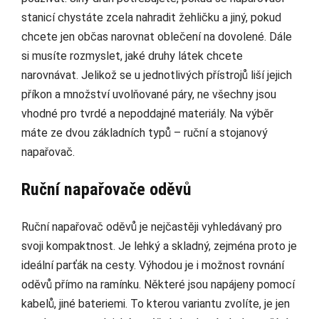
stanicí chystáte zcela nahradit žehličku a jiný, pokud
chcete jen občas narovnat oblečení na dovolené. Dále
si musíte rozmyslet, jaké druhy látek chcete
narovnávat. Jelikož se u jednotlivých přístrojů liší jejich
příkon a množství uvolňované páry, ne všechny jsou
vhodné pro tvrdé a nepoddajné materiály. Na výběr
máte ze dvou základních typů – ruční a stojanový
napařovač.
Ruční napařovače oděvů
Ruční napařovač oděvů je nejčastěji vyhledávaný pro
svoji kompaktnost. Je lehký a skladný, zejména proto je
ideální parťák na cesty. Výhodou je i možnost rovnání
oděvů přímo na ramínku. Některé jsou napájeny pomocí
kabelů, jiné bateriemi. To kterou variantu zvolíte, je jen