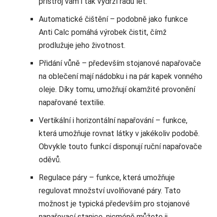
přístroj vám i tak vydrží řadu let.
Automatické čištění – podobně jako funkce
Anti Calc pomáhá výrobek čistit, čímž
prodlužuje jeho životnost.
Přidání vůně – především stojanové napařovače
na oblečení mají nádobku i na pár kapek vonného
oleje. Díky tomu, umožňují okamžité provonění
napařované textilie.
Vertikální i horizontální napařování – funkce,
která umožňuje rovnat látky v jakékoliv podobě.
Obvykle touto funkcí disponují ruční napařovače
oděvů.
Regulace páry – funkce, která umožňuje
regulovat množství uvolňované páry. Tato
možnost je typická především pro stojanové
napařovací stanice, nicméně můžete ji