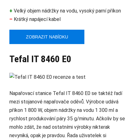
+
Velký objem nádržky na vodu, vysoký parní příkon
–
Krátký napájecí kabel
ZOBRAZIT NABÍDKU
Tefal IT 8460 E0
Napařovací stanice Tefal IT 8460 E0 se taktéž řadí
mezi stojanové napařovače oděvů. Výrobce udává
příkon 1 800 W, objem nádržky na vodu 1 300 ml a
rychlost produkování páry 35 g/minutu. Ačkoliv by se
mohlo zdát, že nad ostatními výrobky nikterak
nevyniká, opak je pravdou. Řada uživatelek si