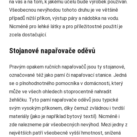
na vás a na tom, k jakému účelu bude výrobek používán.
Všeobecnou nevýhodou tohoto druhu je ve většině
případů nižší příkon, výstup páry a nádobka na vodu.
Nicméně pro lehké látky a pro příležitostné použití je
zcela dostačující.
Stojanové napařovače oděvů
Pravým opakem ručních napařovačů jsou ty stojanové,
označované též jako parní či napařovací stanice. Jedná
se o plnohodnotného pomocníka v domácnosti, který
může ve všech ohledech stoprocentně nahradit
žehličku. Tyto parní napařovače oděvů jsou typické
svým vysokým příkonem, díky čemuž zvládnou i tvrdší
materiály (jako je například bytový textil). Nicméně i
zde nalezneme pár všeobecných nevýhod. Mezi jedny z
největších patří všeobecně vyšší hmotnost, snížená