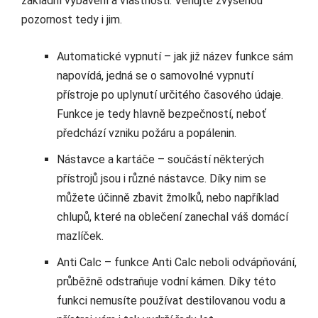
základní vybavení a vlastnosti. Věnujte zvýšenou
pozornost tedy i jim.
Automatické vypnutí – jak již název funkce sám
napovídá, jedná se o samovolné vypnutí
přístroje po uplynutí určitého časového údaje.
Funkce je tedy hlavně bezpečností, neboť
předchází vzniku požáru a popálenin.
Nástavce a kartáče – součástí některých
přístrojů jsou i různé nástavce. Díky nim se
můžete účinně zbavit žmolků, nebo například
chlupů, které na oblečení zanechal váš domácí
mazlíček.
Anti Calc – funkce Anti Calc neboli odvápňování,
průběžně odstraňuje vodní kámen. Díky této
funkci nemusíte používat destilovanou vodu a