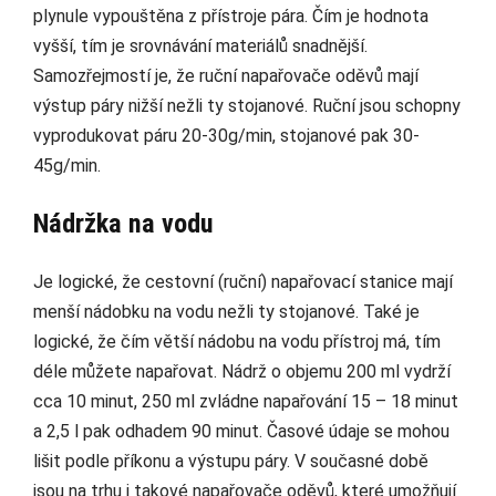
plynule vypouštěna z přístroje pára. Čím je hodnota
vyšší, tím je srovnávání materiálů snadnější.
Samozřejmostí je, že ruční napařovače oděvů mají
výstup páry nižší nežli ty stojanové. Ruční jsou schopny
vyprodukovat páru 20-30g/min, stojanové pak 30-
45g/min.
Nádržka na vodu
Je logické, že cestovní (ruční) napařovací stanice mají
menší nádobku na vodu nežli ty stojanové. Také je
logické, že čím větší nádobu na vodu přístroj má, tím
déle můžete napařovat. Nádrž o objemu 200 ml vydrží
cca 10 minut, 250 ml zvládne napařování 15 – 18 minut
a 2,5 l pak odhadem 90 minut. Časové údaje se mohou
lišit podle příkonu a výstupu páry. V současné době
jsou na trhu i takové napařovače oděvů, které umožňují