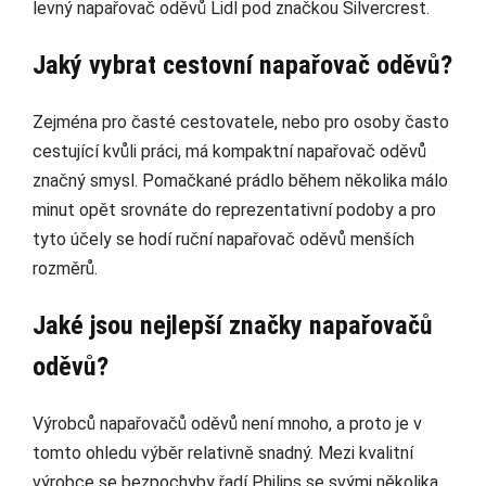
levný napařovač oděvů Lidl pod značkou Silvercrest.
Jaký vybrat cestovní napařovač oděvů?
Zejména pro časté cestovatele, nebo pro osoby často
cestující kvůli práci, má kompaktní napařovač oděvů
značný smysl. Pomačkané prádlo během několika málo
minut opět srovnáte do reprezentativní podoby a pro
tyto účely se hodí ruční napařovač oděvů menších
rozměrů.
Jaké jsou nejlepší značky napařovačů
oděvů?
Výrobců napařovačů oděvů není mnoho, a proto je v
tomto ohledu výběr relativně snadný. Mezi kvalitní
výrobce se bezpochyby řadí Philips se svými několika