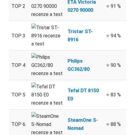
ETA Victoria
TOP 2
⭐ 91 %
0270 90000
Tristar ST-
TOP 3
⭐ 94 %
8916
Philips
TOP 4
⭐ 90 %
GC362/80
Tefal DT 8150
TOP 5
⭐ 83 %
E0
SteamOne S-
TOP 6
⭐ 88 %
Nomad