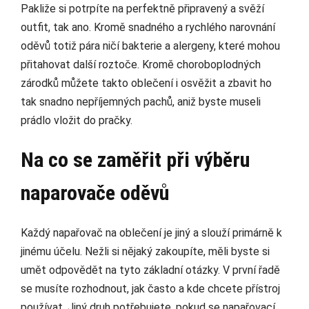
Pakliže si potrpíte na perfektně připravený a svěží
outfit, tak ano. Kromě snadného a rychlého narovnání
oděvů totiž pára ničí bakterie a alergeny, které mohou
přitahovat další roztoče. Kromě choroboplodných
zárodků můžete takto oblečení i osvěžit a zbavit ho
tak snadno nepříjemných pachů, aniž byste museli
prádlo vložit do pračky.
Na co se zaměřit při výběru
naparovače oděvů
Každý napařovač na oblečení je jiný a slouží primárně k
jinému účelu. Nežli si nějaký zakoupíte, měli byste si
umět odpovědět na tyto základní otázky. V první řadě
se musíte rozhodnout, jak často a kde chcete přístroj
používat. Jiný druh potřebujete, pokud se napařovací