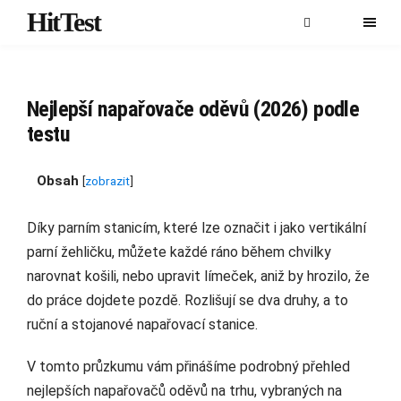
HitTest
Nejlepší napařovače oděvů (2026) podle
testu
Obsah
[
zobrazit
]
Díky parním stanicím, které lze označit i jako vertikální
parní žehličku, můžete každé ráno během chvilky
narovnat košili, nebo upravit límeček, aniž by hrozilo, že
do práce dojdete pozdě. Rozlišují se dva druhy, a to
ruční a stojanové napařovací stanice.
V tomto průzkumu vám přinášíme podrobný přehled
nejlepších napařovačů oděvů na trhu, vybraných na