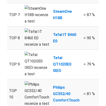
SteamOne
TOP 7
⭐ 87 %
H18B
Tefal IT 8460
TOP 8
⭐ 90 %
E0
Tefal
TOP 9
QT1020E0
⭐ 79 %
IXEO
Philips
TOP
GC552/40
⭐ 81 %
10
ComfortTouch