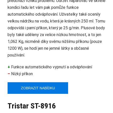
předchází vzniku problémů. Udržet napařovač ve skvělé
kondici řadu let vám pak pomůže funkce
automatického odvápňování. Uživatelky také ocenily
velkou nádržku na vodu, která je krásných 250 ml. Tomu
odpovídá i parní příkon, který je 25 g/min. Plusové body
byly také uděleny za velice nízkou hmotnost, a to jen
1,062 Kg, nicméně díky svému nižšímu příkonu (pouze
1200 W), se hodí jen ne jemné látky a občasné
používání.
+
Funkce automatického vypnutí a odvápňování
–
Nízký příkon
ZOBRAZIT NABÍDKU
Tristar ST-8916