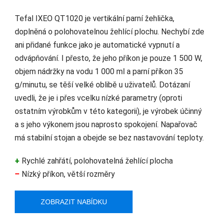
Tefal IXEO QT1020 je vertikální parní žehlička,
doplněná o polohovatelnou žehlící plochu. Nechybí zde
ani přidané funkce jako je automatické vypnutí a
odvápňování. I přesto, že jeho příkon je pouze 1 500 W,
objem nádržky na vodu 1 000 ml a parní příkon 35
g/minutu, se těší velké oblibě u uživatelů. Dotázaní
uvedli, že je i přes vcelku nízké parametry (oproti
ostatním výrobkům v této kategorii), je výrobek účinný
a s jeho výkonem jsou naprosto spokojení. Napařovač
má stabilní stojan a obejde se bez nastavování teploty.
+
Rychlé zahřátí, polohovatelná žehlící plocha
–
Nízký příkon, větší rozměry
ZOBRAZIT NABÍDKU