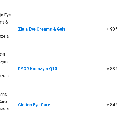
Ziaja Eye Creams & Gels
⭐ 90 
RYOR Koenzym Q10
⭐ 88 
Clarins Eye Care
⭐ 84 