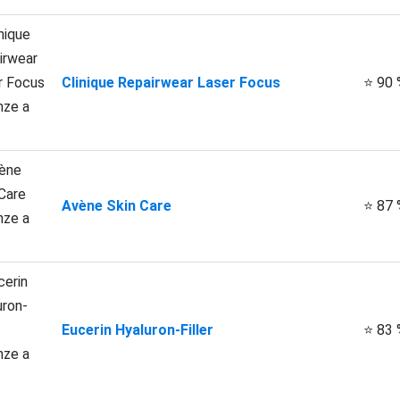
Clinique Repairwear Laser Focus
⭐ 90 
Avène Skin Care
⭐ 87 
Eucerin Hyaluron-Filler
⭐ 83 