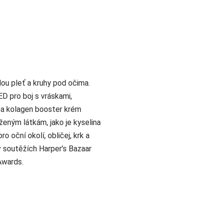
alou pleť a kruhy pod očima.
D pro boj s vráskami,
a kolagen booster krém
eným látkám, jako je kyselina
ro oční okolí, obličej, krk a
v soutěžích Harper’s Bazaar
Awards.