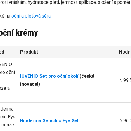
proti vráskám, hydratace pleti, jemnost aplikace, složení a poměr 
aké na
oční a pleťová séra
.
 oční krémy
ed
Produkt
Hodn
IUVENIO Set pro oční okolí
(česká
⭐ 99 
inovace!)
Bioderma Sensibio Eye Gel
⭐ 96 