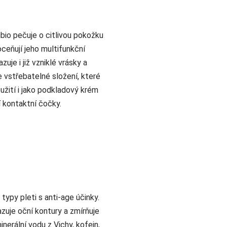
bio pečuje o citlivou pokožku
oceňují jeho multifunkční
uje i již vzniklé vrásky a
e vstřebatelné složení, které
žití i jako podkladový krém
í kontaktní čočky.
typy pleti s anti-age účinky.
azuje oční kontury a zmírňuje
nerální vodu z Vichy, kofein,