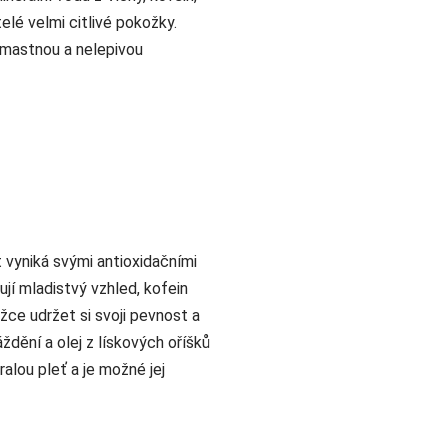
elé velmi citlivé pokožky.
emastnou a nelepivou
vyniká svými antioxidačními
ují mladistvý vzhled, kofein
ce udržet si svoji pevnost a
áždění a olej z lískových oříšků
alou pleť a je možné jej