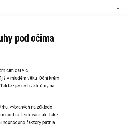
ruhy pod očima
em čím dál víc
 již v mladém věku. Oční krém
 Taktéž jednotlivé krémy na
rhu, vybraných na základě
šeností a testování, ale také
ní hodnocené faktory patřila