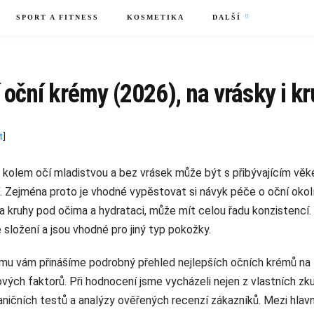
SPORT A FITNESS
KOSMETIKA
DALŠÍ
 oční krémy (2026), na vrásky i k
t
]
kolem očí mladistvou a bez vrásek může být s přibývajícím věk
. Zejména proto je vhodné vypěstovat si návyk péče o oční okolí
na kruhy pod očima a hydrataci, může mít celou řadu konzistencí.
é složení a jsou vhodné pro jiný typ pokožky.
u vám přinášíme podrobný přehled nejlepších očních krémů na t
vých faktorů. Při hodnocení jsme vycházeli nejen z vlastních zku
aničních testů a analýzy ověřených recenzí zákazníků. Mezi hlav