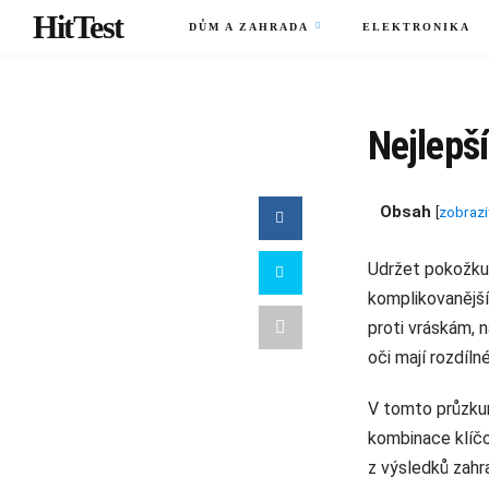
HitTest
DŮM A ZAHRADA
ELEKTRONIKA
Nejlepší
Obsah
[
zobrazi
Udržet pokožku 
komplikovanější
proti vráskám, 
oči mají rozdíln
V tomto průzkum
kombinace klíčo
z výsledků zahr