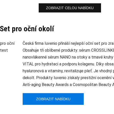
ZOBRAZIT CELOU NABÍDKU
Set pro oční okolí
Česká firma Iuvenio přináší nejlepší oční set pro zr
Obsahuje tři oblíbené produkty: sérum CROSSLINKE
nanovlákenné sérum NANO na otoky a tmavé kruhy 
VITAL pro hydrataci a podporu kolagenu. Díky obsaž
hyaluronová a vitamíny, revitalizuje pleť. Je vhodný p
dekolt. Produkty Iuvenio získaly prestižní ocenění 
Anti-aging Beauty Awards a Cosmopolitan Beauty 
ZOBRAZIT NABÍDKU