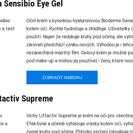
 Sensibio Eye Gel
Oční krém s kyselinou hyaluronovou Bioderma Sensi
kolem očí. Rychle hydratuje a zklidňuje. Uživatelky 
použití. Nejen že redukuje kruhy pod očima, ale vyhlaz
zároveň předchází vzniku nových. Výhodou je i lehc
nezanechává mastný film. Gelový krém je možné pou
pod make-up a mohou jej používat i ženy, které nos
ZOBRAZIT NABÍDKU
ftactiv Supreme
Vichy Liftactiv Supreme je krém na oči pro všechny 
Efektivně a účinně vyhlazuje vrásky kolem očí, vyhl
černé kruhy pod očima. Přírodní složení (obsahuje mi