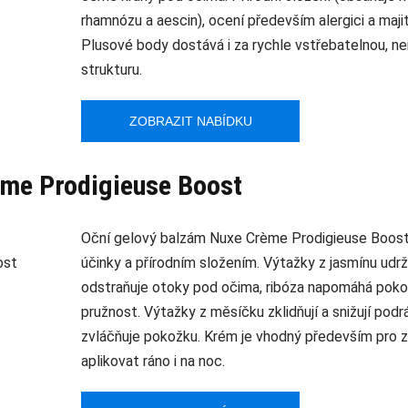
rhamnózu a aescin), ocení především alergici a majit
Plusové body dostává i za rychle vstřebatelnou, n
strukturu.
ZOBRAZIT NABÍDKU
me Prodigieuse Boost
Oční gelový balzám Nuxe Crème Prodigieuse Boost 
účinky a přírodním složením. Výtažky z jasmínu udrž
odstraňuje otoky pod očima, ribóza napomáhá pokož
pružnost. Výtažky z měsíčku zklidňují a snižují podr
zvláčňuje pokožku. Krém je vhodný především pro zr
aplikovat ráno i na noc.