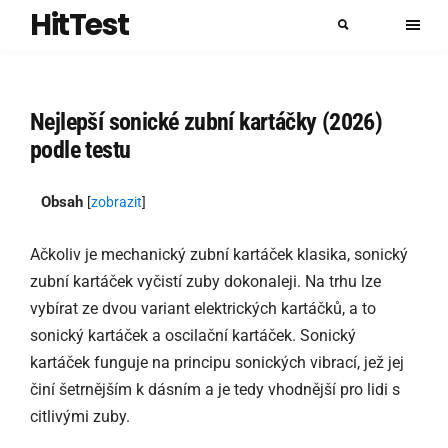
HitTest
Nejlepší sonické zubní kartáčky (2026)
podle testu
Obsah
[
zobrazit
]
Ačkoliv je mechanický zubní kartáček klasika, sonický
zubní kartáček vyčistí zuby dokonaleji. Na trhu lze
vybírat ze dvou variant elektrických kartáčků, a to
sonický kartáček a oscilační kartáček. Sonický
kartáček funguje na principu sonických vibrací, jež jej
činí šetrnějším k dásním a je tedy vhodnější pro lidi s
citlivými zuby.