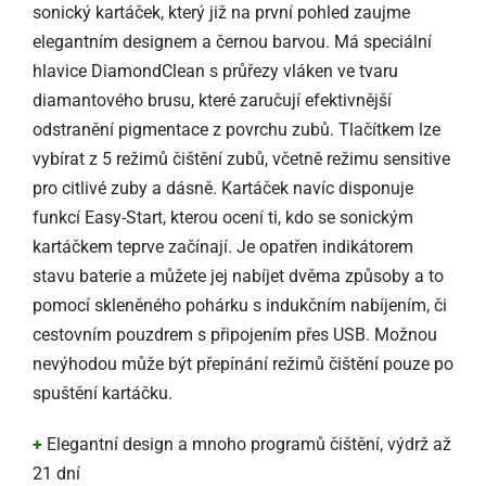
sonický kartáček, který již na první pohled zaujme
elegantním designem a černou barvou. Má speciální
hlavice DiamondClean s průřezy vláken ve tvaru
diamantového brusu, které zaručují efektivnější
odstranění pigmentace z povrchu zubů. Tlačítkem lze
vybírat z 5 režimů čištění zubů, včetně režimu sensitive
pro citlivé zuby a dásně. Kartáček navíc disponuje
funkcí Easy-Start, kterou ocení ti, kdo se sonickým
kartáčkem teprve začínají. Je opatřen indikátorem
stavu baterie a můžete jej nabíjet dvěma způsoby a to
pomocí skleněného pohárku s indukčním nabíjením, či
cestovním pouzdrem s připojením přes USB. Možnou
nevýhodou může být přepínání režimů čištění pouze po
spuštění kartáčku.
+
Elegantní design a mnoho programů čištění, výdrž až
21 dní