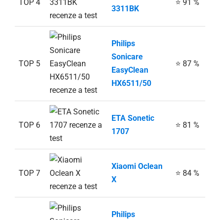
TOP 4
⭐ 91 %
3311BK
Philips
Sonicare
TOP 5
⭐ 87 %
EasyClean
HX6511/50
ETA Sonetic
TOP 6
⭐ 81 %
1707
Xiaomi Oclean
TOP 7
⭐ 84 %
X
Philips