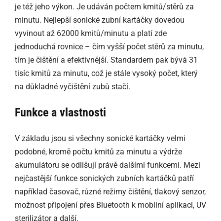
je též jeho výkon. Je udáván počtem kmitů/stěrů za
minutu. Nejlepší sonické zubní kartáčky dovedou
vyvinout až 62000 kmitů/minutu a platí zde
jednoduchá rovnice – čím vyšší počet stěrů za minutu,
tím je čištění a efektivnější. Standardem pak bývá 31
tisíc kmitů za minutu, což je stále vysoký počet, který
na důkladné vyčištění zubů stačí.
Funkce a vlastnosti
V základu jsou si všechny sonické kartáčky velmi
podobné, kromě počtu kmitů za minutu a výdrže
akumulátoru se odlišují právě dalšími funkcemi. Mezi
nejčastější funkce sonických zubních kartáčků patří
například časovač, různé režimy čištění, tlakový senzor,
možnost připojení přes Bluetooth k mobilní aplikaci, UV
sterilizátor a další.