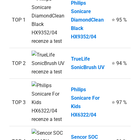
Philips
Sonicare
TOP 1
DiamondClean
⭐ 95 %
Black
HX9352/04
TrueLife
TOP 2
⭐ 94 %
SonicBrush UV
Philips
Sonicare For
TOP 3
⭐ 97 %
Kids
HX6322/04
Sencor SOC