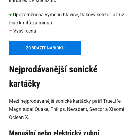
kartáček UV sterilizátor.
+
Upozornění na výměnu hlavice, tlakový senzor, až 62
tisíc kmitů za minutu
–
Vyšší cena
ZOBRAZIT NABÍDKU
Nejprodávanější sonické
kartáčky
Mezi nejprodávanější sonické kartáčky patří TrueLife,
Magnitudal Quake, Philips, Nevadent, Sencor a Xiaomi
Oclean X.
Manuální nebo elektrický zubní