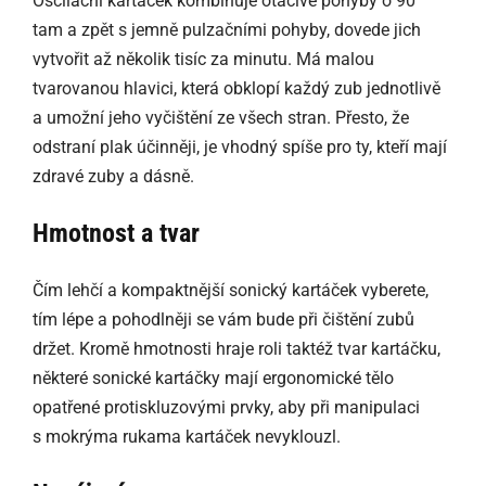
Oscilační kartáček kombinuje otáčivé pohyby o 90°
tam a zpět s jemně pulzačními pohyby, dovede jich
vytvořit až několik tisíc za minutu. Má malou
tvarovanou hlavici, která obklopí každý zub jednotlivě
a umožní jeho vyčištění ze všech stran. Přesto, že
odstraní plak účinněji, je vhodný spíše pro ty, kteří mají
zdravé zuby a dásně.
Hmotnost a tvar
Čím lehčí a kompaktnější sonický kartáček vyberete,
tím lépe a pohodlněji se vám bude při čištění zubů
držet. Kromě hmotnosti hraje roli taktéž tvar kartáčku,
některé sonické kartáčky mají ergonomické tělo
opatřené protiskluzovými prvky, aby při manipulaci
s mokrýma rukama kartáček nevyklouzl.