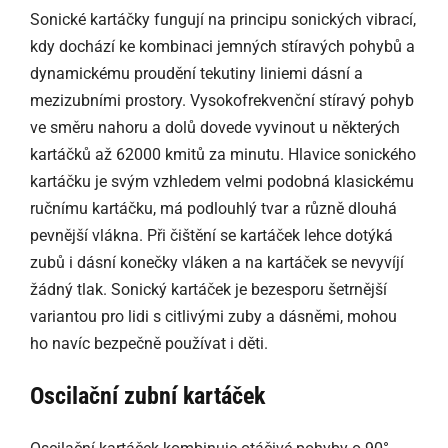
Sonické kartáčky fungují na principu sonických vibrací,
kdy dochází ke kombinaci jemných stíravých pohybů a
dynamickému proudění tekutiny liniemi dásní a
mezizubními prostory. Vysokofrekvenční stíravý pohyb
ve směru nahoru a dolů dovede vyvinout u některých
kartáčků až 62000 kmitů za minutu. Hlavice sonického
kartáčku je svým vzhledem velmi podobná klasickému
ručnímu kartáčku, má podlouhlý tvar a různě dlouhá
pevnější vlákna. Při čištění se kartáček lehce dotýká
zubů i dásní konečky vláken a na kartáček se nevyvíjí
žádný tlak. Sonický kartáček je bezesporu šetrnější
variantou pro lidi s citlivými zuby a dásněmi, mohou
ho navíc bezpečně používat i děti.
Oscilační zubní kartáček