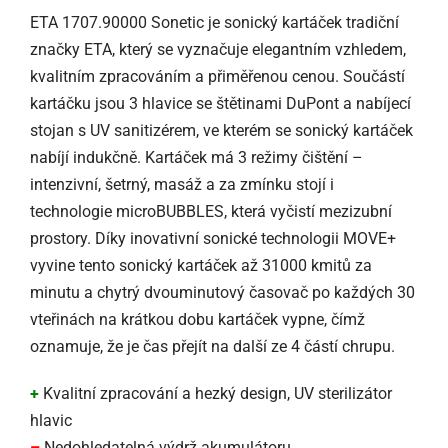
ETA 1707.90000 Sonetic je sonický kartáček tradiční
značky ETA, který se vyznačuje elegantním vzhledem,
kvalitním zpracováním a přiměřenou cenou. Součástí
kartáčku jsou 3 hlavice se štětinami DuPont a nabíjecí
stojan s UV sanitizérem, ve kterém se sonický kartáček
nabíjí indukčně. Kartáček má 3 režimy čištění –
intenzivní, šetrný, masáž a za zmínku stojí i
technologie microBUBBLES, která vyčistí mezizubní
prostory. Díky inovativní sonické technologii MOVE+
vyvine tento sonický kartáček až 31000 kmitů za
minutu a chytrý dvouminutový časovač po každých 30
vteřinách na krátkou dobu kartáček vypne, čímž
oznamuje, že je čas přejít na další ze 4 částí chrupu.
+
Kvalitní zpracování a hezký design, UV sterilizátor
hlavic
–
Nedohledatelná výdrž akumulátoru