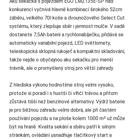
Aku sekačka s pojezdem EGO LM2135E-SP nad
konkurencí vyčnívá hlavně kombinací širokého 52cm
záběru, velkého 70l koše a dvounožového Select Cut
systému, který zlepšuje sběr i jemnost mulče. V sadě
dostanete 7,5Ah baterii a rychlonabíječku, přidává se
automaticky variabilní pojezd, LED světlomety,
teleskopická sklopná rukojeť a kompaktní skladování,
takže nejde o obyčejnou aku sekačku pro menší
trávník, ale o promyšlený stroj pro větší zahrady.
Z hlediska výkonu hodnotíme stroj velmi vysoko,
protože si poradí i s hustší či vlhčí trávou a přitom
zůstává tišší než benzínové alternativy. Výdrž baterie
je pro běžnou zahradu velmi dobrá, ale při častém
používání pojezdu a na ploše kolem 1000 m² už může
být na hraně. Kvalita sekání a sběru patří k silným
stránkám, ovládání usnadňuje tlačítkový start a