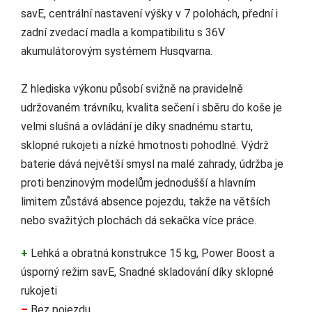
savE, centrální nastavení výšky v 7 polohách, přední i
zadní zvedací madla a kompatibilitu s 36V
akumulátorovým systémem Husqvarna.
Z hlediska výkonu působí svižně na pravidelně
udržovaném trávníku, kvalita sečení i sběru do koše je
velmi slušná a ovládání je díky snadnému startu,
sklopné rukojeti a nízké hmotnosti pohodlné. Výdrž
baterie dává největší smysl na malé zahrady, údržba je
proti benzinovým modelům jednodušší a hlavním
limitem zůstává absence pojezdu, takže na větších
nebo svažitých plochách dá sekačka více práce.
+
Lehká a obratná konstrukce 15 kg, Power Boost a
úsporný režim savE, Snadné skladování díky sklopné
rukojeti
–
Bez pojezdu