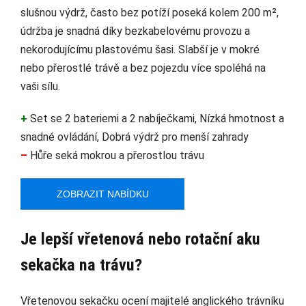
slušnou výdrž, často bez potíží poseká kolem 200 m²,
údržba je snadná díky bezkabelovému provozu a
nekorodujícímu plastovému šasi. Slabší je v mokré
nebo přerostlé trávě a bez pojezdu více spoléhá na
vaši sílu.
+
Set se 2 bateriemi a 2 nabíječkami, Nízká hmotnost a
snadné ovládání, Dobrá výdrž pro menší zahrady
–
Hůře seká mokrou a přerostlou trávu
ZOBRAZIT NABÍDKU
Je lepší vřetenová nebo rotační aku
sekačka na trávu?
Vřetenovou sekačku ocení majitelé anglického trávníku