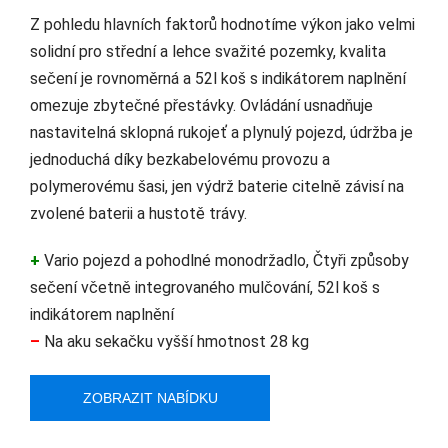
Z pohledu hlavních faktorů hodnotíme výkon jako velmi
solidní pro střední a lehce svažité pozemky, kvalita
sečení je rovnoměrná a 52l koš s indikátorem naplnění
omezuje zbytečné přestávky. Ovládání usnadňuje
nastavitelná sklopná rukojeť a plynulý pojezd, údržba je
jednoduchá díky bezkabelovému provozu a
polymerovému šasi, jen výdrž baterie citelně závisí na
zvolené baterii a hustotě trávy.
+
Vario pojezd a pohodlné monodržadlo, Čtyři způsoby
sečení včetně integrovaného mulčování, 52l koš s
indikátorem naplnění
–
Na aku sekačku vyšší hmotnost 28 kg
ZOBRAZIT NABÍDKU