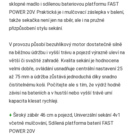
sklopné madlo i sdílenou bateriovou platformu FAST
POWER 20V. Praktická je i mulčovací záslepka v balení,
takže sekačka není jen na sběr, ale i na pružné
přizpůsobení stylu sekání.
V provozu působí bezuhlíkový motor dostatečně silně
na běžnou údržbu i vyšší trávu a pojezd výrazně uleví na
větší či svažité zahradě. Kvalita sekání je hodnocena
velmi dobře, ovládání usnadňuje centrální nastavení 25
až 75 mm a údržba zůstává jednoduchá díky snadno
čistitelnému koši. Počítejte ale s tím, že výdrž hodně
závisí na bateriích a v hustší nebo vyšší trávě umí
kapacita klesat rychleji.
+
Široký záběr 46 cm a pojezd, Univerzální sekání 4v1
včetně mulčování, Sdílená platforma baterií FAST
POWER 20V