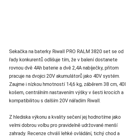
Sekačka na baterky Riwall PRO RALM 3820 set se od
řady konkurentů odlišuje tím, že v balení dostanete
rovnou dvě 4Ah baterie a dvě 2,4A nabíječky, přitom
pracuje na dvojici 20V akumulátorů jako 40V systém.
Zaujme i nízkou hmotností 14,6 kg, záběrem 38 cm, 40l
košem, centrálním nastavením výšky v šesti krocích a
kompatibilitou s dalším 20V nářadím Riwall.
Z hlediska výkonu a kvality sečení jej hodnotíme jako
velmi dobrou volbu pro pravidelně udržované menší
zahrady. Recenze chválí lehké ovládání, tichý chod a