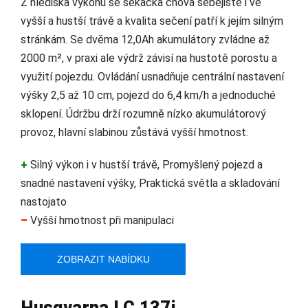
Z hlediska výkonu se sekačka chová sebejistě i ve
vyšší a hustší trávě a kvalita sečení patří k jejím silným
stránkám. Se dvěma 12,0Ah akumulátory zvládne až
2000 m², v praxi ale výdrž závisí na hustotě porostu a
využití pojezdu. Ovládání usnadňuje centrální nastavení
výšky 2,5 až 10 cm, pojezd do 6,4 km/h a jednoduché
sklopení. Údržbu drží rozumně nízko akumulátorový
provoz, hlavní slabinou zůstává vyšší hmotnost.
+
Silný výkon i v hustší trávě, Promyšlený pojezd a
snadné nastavení výšky, Praktická světla a skladování
nastojato
–
Vyšší hmotnost při manipulaci
ZOBRAZIT NABÍDKU
Husqvarna LC 137i