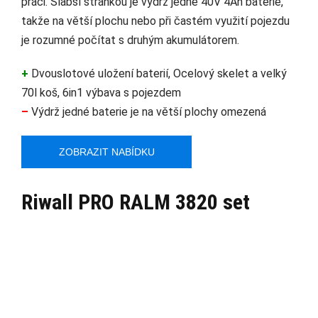
práci. Slabší stránkou je výdrž jedné 40V 4Ah baterie,
takže na větší plochu nebo při častém využití pojezdu
je rozumné počítat s druhým akumulátorem.
+
Dvouslotové uložení baterií, Ocelový skelet a velký
70l koš, 6in1 výbava s pojezdem
–
Výdrž jedné baterie je na větší plochy omezená
ZOBRAZIT NABÍDKU
Riwall PRO RALM 3820 set