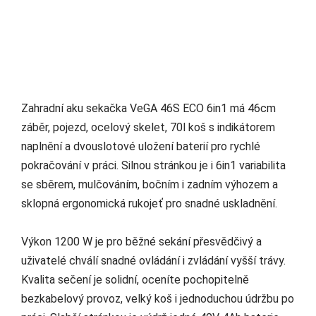
Zahradní aku sekačka VeGA 46S ECO 6in1 má 46cm
záběr, pojezd, ocelový skelet, 70l koš s indikátorem
naplnění a dvouslotové uložení baterií pro rychlé
pokračování v práci. Silnou stránkou je i 6in1 variabilita
se sběrem, mulčováním, bočním i zadním výhozem a
sklopná ergonomická rukojeť pro snadné uskladnění.
Výkon 1200 W je pro běžné sekání přesvědčivý a
uživatelé chválí snadné ovládání i zvládání vyšší trávy.
Kvalita sečení je solidní, oceníte pochopitelně
bezkabelový provoz, velký koš i jednoduchou údržbu po