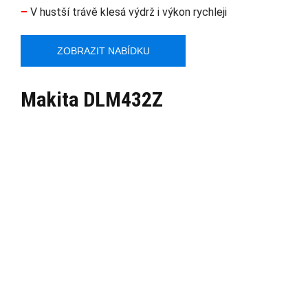
–
V hustší trávě klesá výdrž i výkon rychleji
ZOBRAZIT NABÍDKU
Makita DLM432Z