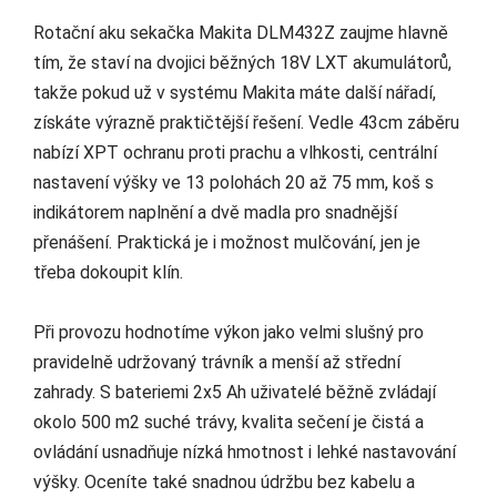
Rotační aku sekačka Makita DLM432Z zaujme hlavně
tím, že staví na dvojici běžných 18V LXT akumulátorů,
takže pokud už v systému Makita máte další nářadí,
získáte výrazně praktičtější řešení. Vedle 43cm záběru
nabízí XPT ochranu proti prachu a vlhkosti, centrální
nastavení výšky ve 13 polohách 20 až 75 mm, koš s
indikátorem naplnění a dvě madla pro snadnější
přenášení. Praktická je i možnost mulčování, jen je
třeba dokoupit klín.
Při provozu hodnotíme výkon jako velmi slušný pro
pravidelně udržovaný trávník a menší až střední
zahrady. S bateriemi 2x5 Ah uživatelé běžně zvládají
okolo 500 m2 suché trávy, kvalita sečení je čistá a
ovládání usnadňuje nízká hmotnost i lehké nastavování
výšky. Oceníte také snadnou údržbu bez kabelu a