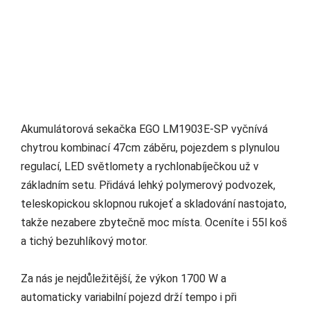
Akumulátorová sekačka EGO LM1903E-SP vyčnívá
chytrou kombinací 47cm záběru, pojezdem s plynulou
regulací, LED světlomety a rychlonabíječkou už v
základním setu. Přidává lehký polymerový podvozek,
teleskopickou sklopnou rukojeť a skladování nastojato,
takže nezabere zbytečně moc místa. Oceníte i 55l koš
a tichý bezuhlíkový motor.
Za nás je nejdůležitější, že výkon 1700 W a
automaticky variabilní pojezd drží tempo i při