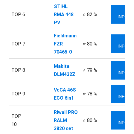
STIHL
VÍC
TOP 6
RMA 448
⭐ 82 %
INFORM
PV
Fieldmann
VÍC
TOP 7
FZR
⭐ 80 %
INFORM
70465-0
Makita
VÍC
TOP 8
⭐ 79 %
INFORM
DLM432Z
VeGA 46S
VÍC
TOP 9
⭐ 78 %
INFORM
ECO 6in1
Riwall PRO
TOP
VÍC
RALM
⭐ 80 %
INFORM
10
3820 set