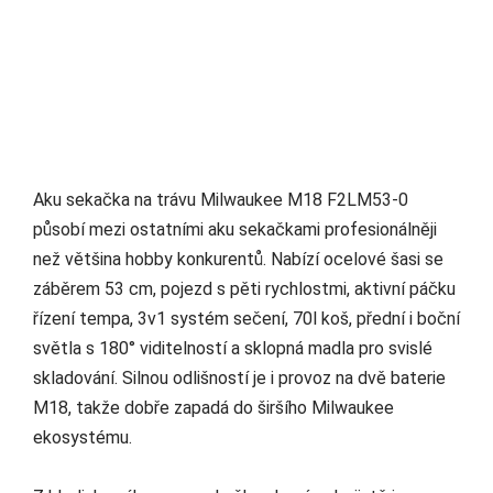
Aku sekačka na trávu Milwaukee M18 F2LM53-0
působí mezi ostatními aku sekačkami profesionálněji
než většina hobby konkurentů. Nabízí ocelové šasi se
záběrem 53 cm, pojezd s pěti rychlostmi, aktivní páčku
řízení tempa, 3v1 systém sečení, 70l koš, přední i boční
světla s 180° viditelností a sklopná madla pro svislé
skladování. Silnou odlišností je i provoz na dvě baterie
M18, takže dobře zapadá do širšího Milwaukee
ekosystému.