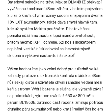
Bateriová sekačka na trávu Makita DLM481Z překvapí
vyváženou kombinací 48cm záběru, vlastním pojezdem
2,5 až 5 km/h, čtyřmi režimy sečení a napájením dvěma
18V LXT akumulátory, takže dává smysl hlavně tam,
kde už systém Makita používáte. Plastové šasi
pomáhá nižší hmotnosti a lepší manévrovatelnosti,
přitom nechybí XPT ochrana, 62l koš s indikátorem
naplnění, vertikální skladování ani beznástrojově
sklopná a výškově nastavitelná rukojeť.
Výkon hodnotíme jako velmi dobrý pro středně velké
zahrady, protože elektronická kontrola otáček a 48cm
nůž sekají čistě a uživatelé chválí i snadné vedení mezi
keři a stromy. Výdrž baterie je slušná, ale výrazně závisí
na podmínkách, výrobce uvádí až 650 až 800 m² s
párem BL1860B, zatímco část recenzí zmiňuje potřebu
druhého páru akumulátorů nebo kratší reálný čas kolem