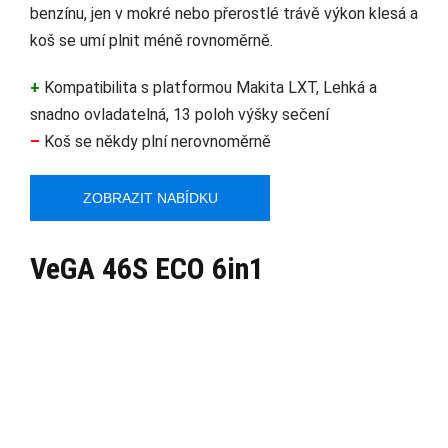
benzínu, jen v mokré nebo přerostlé trávě výkon klesá a
koš se umí plnit méně rovnoměrně.
+
Kompatibilita s platformou Makita LXT, Lehká a
snadno ovladatelná, 13 poloh výšky sečení
–
Koš se někdy plní nerovnoměrně
ZOBRAZIT NABÍDKU
VeGA 46S ECO 6in1