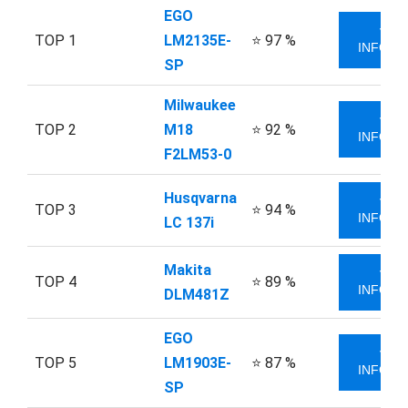
EGO
VÍC
TOP 1
LM2135E-
⭐ 97 %
INFORM
SP
Milwaukee
VÍC
TOP 2
M18
⭐ 92 %
INFORM
F2LM53-0
Husqvarna
VÍC
TOP 3
⭐ 94 %
INFORM
LC 137i
Makita
VÍC
TOP 4
⭐ 89 %
INFORM
DLM481Z
EGO
VÍC
TOP 5
LM1903E-
⭐ 87 %
INFORM
SP