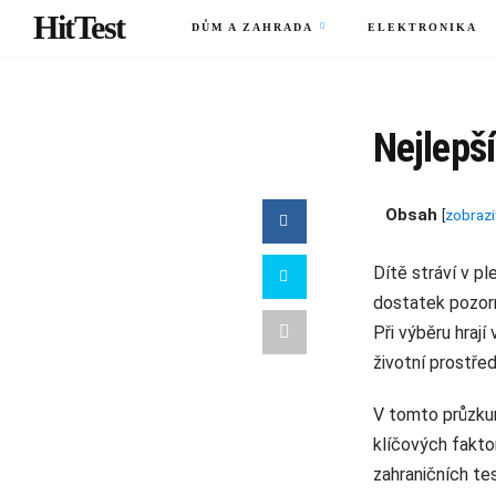
HitTest
DŮM A ZAHRADA
ELEKTRONIKA
Nejlepší
Obsah
[
zobrazi
Dítě stráví v p
dostatek pozorn
Při výběru hrají
životní prostřed
V tomto průzkum
klíčových fakto
zahraničních te