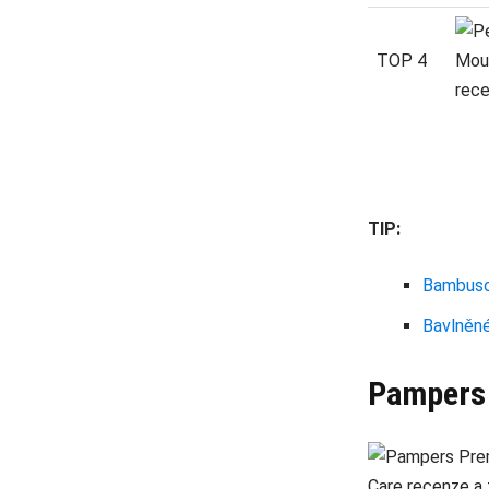
TOP 4
TIP:
Bambuso
Bavlněné
Pampers