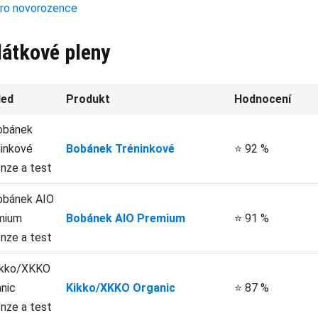
pro novorozence
látkové pleny
led
Produkt
Hodnocení
Bobánek Tréninkové
⭐ 92 %
Bobánek AIO Premium
⭐ 91 %
Kikko/XKKO Organic
⭐ 87 %