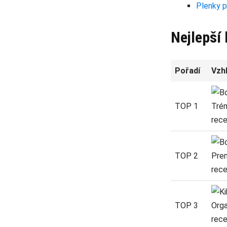
Plenky 
Nejlepší 
Pořadí
Vzh
TOP 1
TOP 2
TOP 3