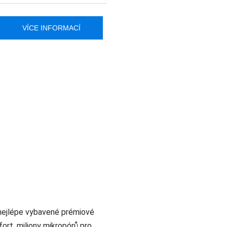
VÍCE INFORMACÍ
nejlépe vybavené prémiové
ort, miliony mikropórů pro