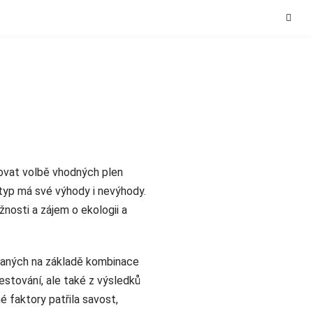
novat volbě vhodných plen
 typ má své výhody i nevýhody.
žnosti a zájem o ekologii a
braných na základě kombinace
estování, ale také z výsledků
 faktory patřila savost,