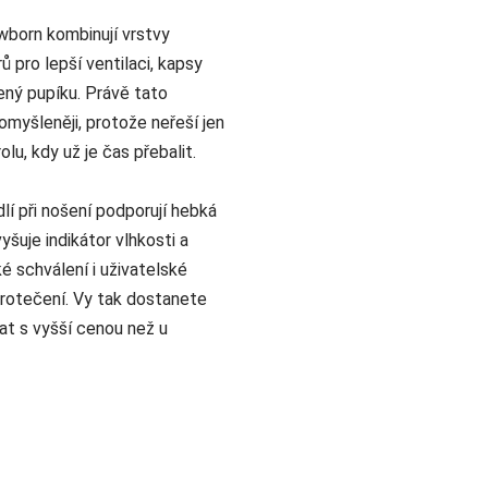
born kombinují vrstvy
 pro lepší ventilaci, kapsy
bený pupíku. Právě tato
myšleněji, protože neřeší jen
olu, kdy už je čas přebalit.
lí při nošení podporují hebká
šuje indikátor vlhkosti a
é schválení i uživatelské
protečení. Vy tak dostanete
tat s vyšší cenou než u