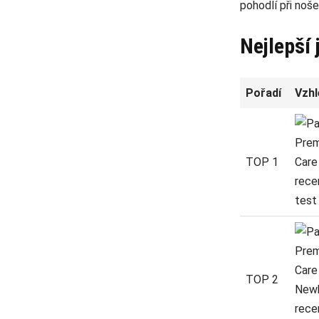
pohodlí při noš
Nejlepší
Pořadí
Vzhl
TOP 1
TOP 2