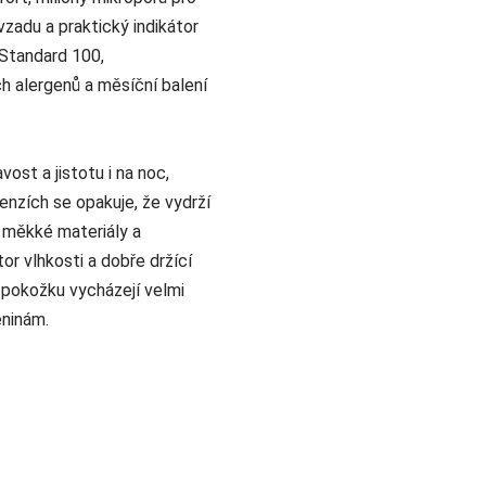
zadu a praktický indikátor
 Standard 100,
 alergenů a měsíční balení
ost a jistotu i na noc,
enzích se opakuje, že vydrží
í měkké materiály a
or vlhkosti a dobře držící
u pokožku vycházejí velmi
eninám.