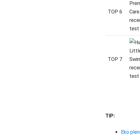
TOP 6
TOP 7
TIP:
Eko plen