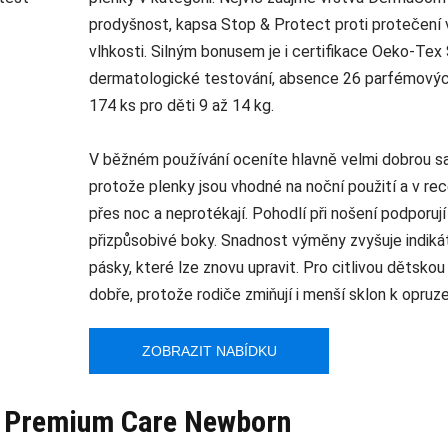
prodyšnost, kapsa Stop & Protect proti protečení v
vlhkosti. Silným bonusem je i certifikace Oeko‑Tex
dermatologické testování, absence 26 parfémových
174 ks pro děti 9 až 14 kg.
V běžném používání oceníte hlavně velmi dobrou sav
protože plenky jsou vhodné na noční použití a v rec
přes noc a neprotékají. Pohodlí při nošení podporuj
přizpůsobivé boky. Snadnost výměny zvyšuje indikát
pásky, které lze znovu upravit. Pro citlivou dětsko
dobře, protože rodiče zmiňují i menší sklon k opruz
ZOBRAZIT NABÍDKU
 Premium Care Newborn