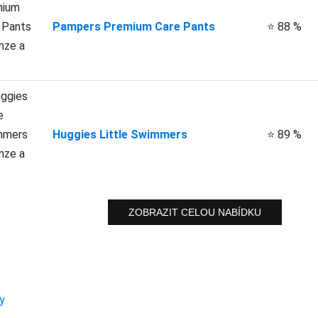
Pampers Premium Care Pants
⭐ 88 %
Huggies Little Swimmers
⭐ 89 %
ZOBRAZIT CELOU NABÍDKU
y