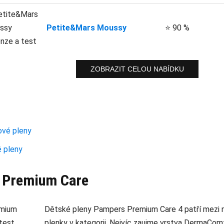
Petite&Mars Moussy
⭐ 90 %
ZOBRAZIT CELOU NABÍDKU
vé pleny
 pleny
 Premium Care
Dětské pleny Pampers Premium Care 4 patří mezi 
plenky v kategorii. Nejvíc zaujme vrstva DermaComf