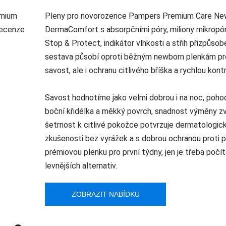
Pleny pro novorozence Pampers Premium Care New
DermaComfort s absorpčními póry, miliony mikropórů
Stop & Protect, indikátor vlhkosti a střih přizpůso
sestava působí oproti běžným newborn plenkám pro
savost, ale i ochranu citlivého bříška a rychlou kontr
Savost hodnotíme jako velmi dobrou i na noc, pohod
boční křidélka a měkký povrch, snadnost výměny zvy
šetrnost k citlivé pokožce potvrzuje dermatologick
zkušenosti bez vyrážek a s dobrou ochranou proti 
prémiovou plenku pro první týdny, jen je třeba počí
levnějších alternativ.
ZOBRAZIT NABÍDKU