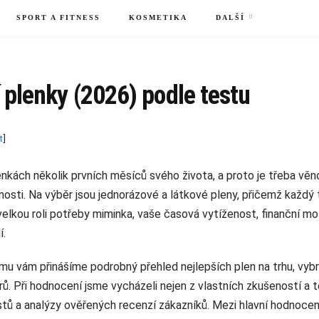
SPORT A FITNESS
KOSMETIKA
DALŠÍ
 plenky (2026) podle testu
t
]
lenkách několik prvních měsíců svého života, a proto je třeba vě
osti. Na výběr jsou jednorázové a látkové pleny, přičemž každý
 velkou roli potřeby miminka, vaše časová vytíženost, finanční mo
í.
u vám přinášíme podrobný přehled nejlepších plen na trhu, vy
rů. Při hodnocení jsme vycházeli nejen z vlastních zkušeností a t
stů a analýzy ověřených recenzí zákazníků. Mezi hlavní hodnocené