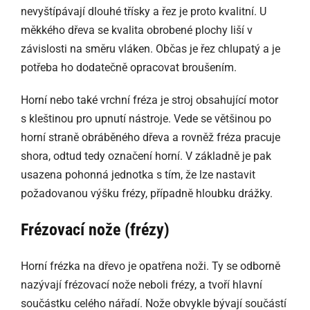
nevyštípávají dlouhé třísky a řez je proto kvalitní. U
měkkého dřeva se kvalita obrobené plochy liší v
závislosti na směru vláken. Občas je řez chlupatý a je
potřeba ho dodatečně opracovat broušením.
Horní nebo také vrchní fréza je stroj obsahující motor
s kleštinou pro upnutí nástroje. Vede se většinou po
horní straně obráběného dřeva a rovněž fréza pracuje
shora, odtud tedy označení horní. V základně je pak
usazena pohonná jednotka s tím, že lze nastavit
požadovanou výšku frézy, případně hloubku drážky.
Frézovací nože (frézy)
Horní frézka na dřevo je opatřena noži. Ty se odborně
nazývají frézovací nože neboli frézy, a tvoří hlavní
součástku celého nářadí. Nože obvykle bývají součástí