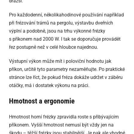
dražší.
Pro každodenní, několikahodinové používání například
při frézování trámů na pergolu, výstavbu dveřních
výplní a podobně, jsou na trhu výkonné frézky
s příkonem nad 2000 W. I tak se doporučuje provádět
řez postupně než v celé hloubce najednou.
Výstupní výkon může mít i poloviční hodnotu jak
příkon, určitě tyto parametry nezaměňujte. Po praktické
stránce lze říct, že pokud fréza dokáže udržet v záběru
otáčky, má i dostatek výkonu na práci.
Hmotnost a ergonomie
Hmotnost horní frézky zpravidla roste s přibývajícím
příkonem. Vyšší hmotnost nemusí být vždy jen na
škodu – těžší frézky jsou stabilnější. Je pak ale vhodné