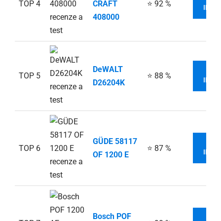
TOP 4
CRAFT
⭐ 92 %
INFO
408000
DeWALT
V
TOP 5
⭐ 88 %
INFO
D26204K
GÜDE 58117
V
TOP 6
⭐ 87 %
INFO
OF 1200 E
Bosch POF
V