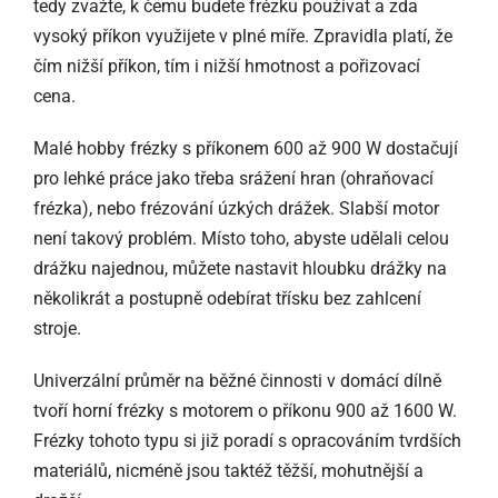
tedy zvažte, k čemu budete frézku používat a zda
vysoký příkon využijete v plné míře. Zpravidla platí, že
čím nižší příkon, tím i nižší hmotnost a pořizovací
cena.
Malé hobby frézky s příkonem 600 až 900 W dostačují
pro lehké práce jako třeba srážení hran (ohraňovací
frézka), nebo frézování úzkých drážek. Slabší motor
není takový problém. Místo toho, abyste udělali celou
drážku najednou, můžete nastavit hloubku drážky na
několikrát a postupně odebírat třísku bez zahlcení
stroje.
Univerzální průměr na běžné činnosti v domácí dílně
tvoří horní frézky s motorem o příkonu 900 až 1600 W.
Frézky tohoto typu si již poradí s opracováním tvrdších
materiálů, nicméně jsou taktéž těžší, mohutnější a