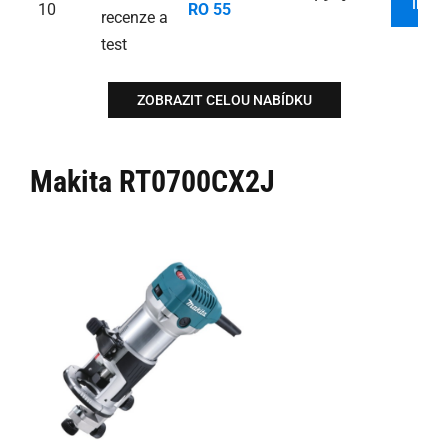
INFO
10
RO 55
ZOBRAZIT CELOU NABÍDKU
Makita RT0700CX2J