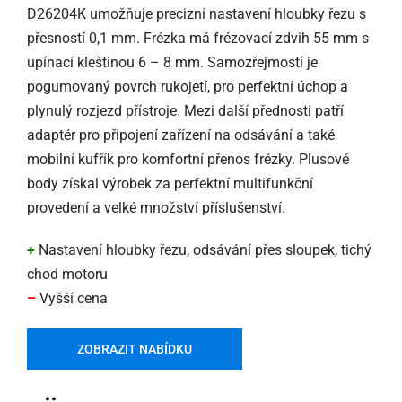
D26204K umožňuje precizní nastavení hloubky řezu s
přesností 0,1 mm. Frézka má frézovací zdvih 55 mm s
upínací kleštinou 6 – 8 mm. Samozřejmostí je
pogumovaný povrch rukojetí, pro perfektní úchop a
plynulý rozjezd přístroje. Mezi další přednosti patří
adaptér pro připojení zařízení na odsávání a také
mobilní kufřík pro komfortní přenos frézky. Plusové
body získal výrobek za perfektní multifunkční
provedení a velké množství příslušenství.
+
Nastavení hloubky řezu, odsávání přes sloupek, tichý
chod motoru
–
Vyšší cena
ZOBRAZIT NABÍDKU