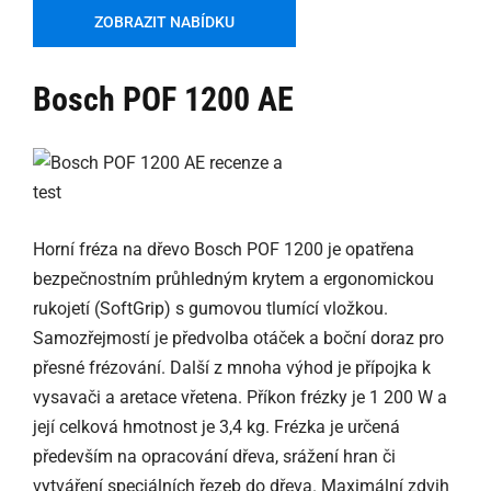
ZOBRAZIT NABÍDKU
Bosch POF 1200 AE
Horní fréza na dřevo Bosch POF 1200 je opatřena
bezpečnostním průhledným krytem a ergonomickou
rukojetí (SoftGrip) s gumovou tlumící vložkou.
Samozřejmostí je předvolba otáček a boční doraz pro
přesné frézování. Další z mnoha výhod je přípojka k
vysavači a aretace vřetena. Příkon frézky je 1 200 W a
její celková hmotnost je 3,4 kg. Frézka je určená
především na opracování dřeva, srážení hran či
vytváření speciálních řezeb do dřeva. Maximální zdvih