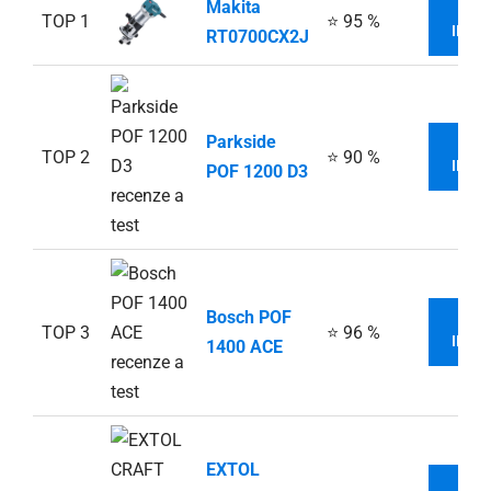
Makita
V
TOP 1
⭐ 95 %
INFO
RT0700CX2J
Parkside
V
TOP 2
⭐ 90 %
INFO
POF 1200 D3
Bosch POF
V
TOP 3
⭐ 96 %
INFO
1400 ACE
EXTOL
V