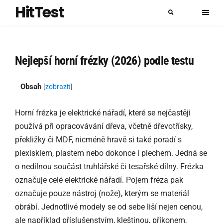
HitTest
Nejlepší horní frézky (2026) podle testu
Obsah
[
zobrazit
]
Horní frézka je elektrické nářadí, které se nejčastěji
používá při opracovávání dřeva, včetně dřevotřísky,
překližky či MDF, nicméně hravě si také poradí s
plexisklem, plastem nebo dokonce i plechem. Jedná se
o nedílnou součást truhlářské či tesařské dílny. Frézka
označuje celé elektrické nářadí. Pojem fréza pak
označuje pouze nástroj (nože), kterým se materiál
obrábí. Jednotlivé modely se od sebe liší nejen cenou,
ale například příslušenstvím, kleštinou, příkonem,