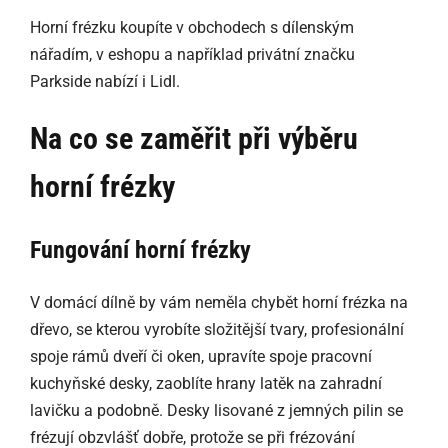
Horní frézku koupíte v obchodech s dílenským
nářadím, v eshopu a například privátní značku
Parkside nabízí i Lidl.
Na co se zaměřit při výběru
horní frézky
Fungování horní frézky
V domácí dílně by vám neměla chybět horní frézka na
dřevo, se kterou vyrobíte složitější tvary, profesionální
spoje rámů dveří či oken, upravíte spoje pracovní
kuchyňské desky, zaoblíte hrany latěk na zahradní
lavičku a podobně. Desky lisované z jemných pilin se
frézují obzvlášť dobře, protože se při frézování