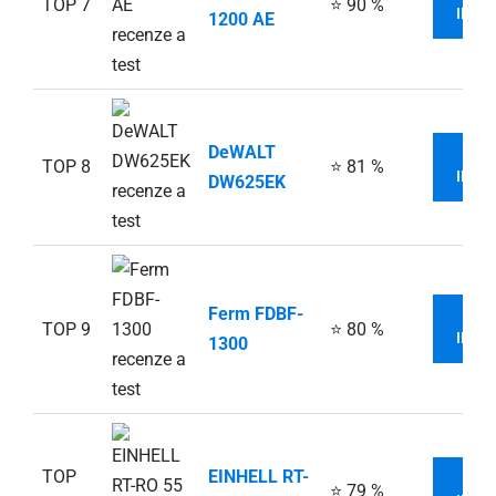
TOP 7
⭐ 90 %
INFO
1200 AE
DeWALT
V
TOP 8
⭐ 81 %
INFO
DW625EK
Ferm FDBF-
V
TOP 9
⭐ 80 %
INFO
1300
TOP
EINHELL RT-
V
⭐ 79 %