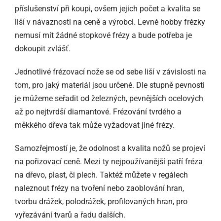
příslušenství při koupi, ovšem jejich počet a kvalita se
liší v návaznosti na ceně a výrobci. Levné hobby frézky
nemusí mít žádné stopkové frézy a bude potřeba je
dokoupit zvlášť.
Jednotlivé frézovací nože se od sebe liší v závislosti na
tom, pro jaký materiál jsou určené. Dle stupně pevnosti
je můžeme seřadit od železných, pevnějších ocelových
až po nejtvrdší diamantové. Frézování tvrdého a
měkkého dřeva tak může vyžadovat jiné frézy.
Samozřejmostí je, že odolnost a kvalita nožů se projeví
na pořizovací ceně. Mezi ty nejpoužívanější patří fréza
na dřevo, plast, či plech. Taktéž můžete v regálech
naleznout frézy na tvoření nebo zaoblování hran,
tvorbu drážek, polodrážek, profilovaných hran, pro
vyřezávání tvarů a řadu dalších.