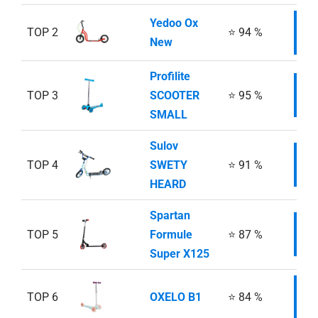
Yedoo Ox
TOP 2
⭐ 94 %
I
New
Profilite
TOP 3
SCOOTER
⭐ 95 %
I
SMALL
Sulov
TOP 4
SWETY
⭐ 91 %
I
HEARD
Spartan
TOP 5
Formule
⭐ 87 %
I
Super X125
TOP 6
OXELO B1
⭐ 84 %
I