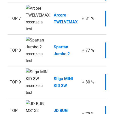
Arcore
TOP 7
⭐ 81 %
I
TWELVEMAX
Spartan
TOP 8
⭐ 77 %
I
Jumbo 2
Stiga MINI
TOP 9
⭐ 80 %
I
KID 3W
TOP
JD BUG
⭐ 79 %