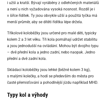
i užší a kratší. Bývají vyráběny z odlehčených materiálů
a není u nich vyžadována vysoká nosnost. Rozdíl je i
v šířce řídítek. Ty jsou obvykle užší a použitá tyčka má
menší průměr, aby se dítěti řídítka lépe držela.
Tříkolové koloběžky jsou určené pro malé děti, typicky
kolem 2 a 3 let věku. Tři kola pomáhají udržet stabilitu
a jsou jednodušší na ovládání. Mohou být dvojího typu
– dvě přední kola a jedno zadní, nebo naopak. Jedno
přední a dvě zadní kola.
Skládací koloběžky jsou lehké (běžně kolem 3 kg),
s malými kolečky, a hodí se především do města pro
časté přemisťování a pohodlnější jízdu například MHD.
Typy kol a výhody