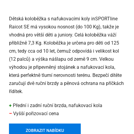
Dětská koloběžka s nafukovacími koly inSPORTline
Raicot SE má vysokou nosnost (do 100 Kg), takže je
vhodná pro větší děti a juniory. Celá koloběžka váží
přibližně 7,3 Kg. Koloběžka je určena pro děti od 125
cm, tedy cca od 10 let, čemuž odpovídá i velikost kol
(12 palců) a výška nášlapu od země 9 cm. Velkou
výhodou je připevněný stojánek a nafukovací kola,
která perfektně tlumí nerovnosti terénu. Bezpečí dítěte
zaručují dvě ruční brzdy a pěnová ochrana na příčkách
řídítek.
+
Přední i zadní ruční brzda, nafukovací kola
–
Vyšší pořizovací cena
ZOBRAZIT NABÍDKU