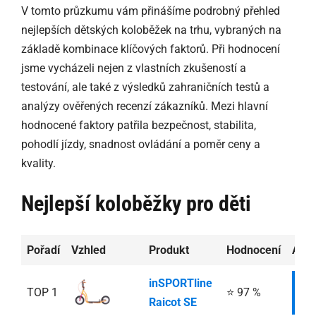
V tomto průzkumu vám přinášíme podrobný přehled
nejlepších dětských koloběžek na trhu, vybraných na
základě kombinace klíčových faktorů. Při hodnocení
jsme vycházeli nejen z vlastních zkušeností a
testování, ale také z výsledků zahraničních testů a
analýzy ověřených recenzí zákazníků. Mezi hlavní
hodnocené faktory patřila bezpečnost, stabilita,
pohodlí jízdy, snadnost ovládání a poměr ceny a
kvality.
Nejlepší koloběžky pro děti
Pořadí
Vzhled
Produkt
Hodnocení
Aktu
inSPORTline
TOP 1
⭐ 97 %
I
Raicot SE