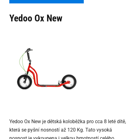
Yedoo Ox New
Yedoo Ox New je dětská koloběžka pro cca 8 leté dítě,
která se pyšní nosností až 120 Kg. Tato vysoká
nosnost je vykoupena i velkou hmotností celého