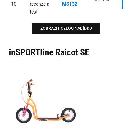
I
10
MS132
ZOBRAZIT CELOU NABÍDKU
inSPORTline Raicot SE