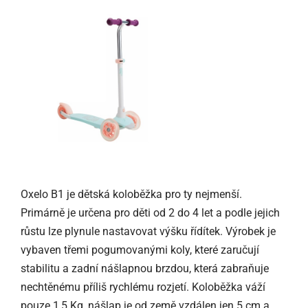
Oxelo B1 je dětská koloběžka pro ty nejmenší.
Primárně je určena pro děti od 2 do 4 let a podle jejich
růstu lze plynule nastavovat výšku řídítek. Výrobek je
vybaven třemi pogumovanými koly, které zaručují
stabilitu a zadní nášlapnou brzdou, která zabraňuje
nechtěnému příliš rychlému rozjetí. Koloběžka váží
pouze 1,5 Kg, nášlap je od země vzdálen jen 5 cm a