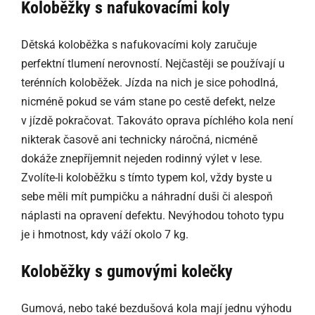
Koloběžky s nafukovacími koly
Dětská koloběžka s nafukovacími koly zaručuje
perfektní tlumení nerovností. Nejčastěji se používají u
terénních koloběžek. Jízda na nich je sice pohodlná,
nicméně pokud se vám stane po cestě defekt, nelze
v jízdě pokračovat. Takováto oprava píchlého kola není
nikterak časově ani technicky náročná, nicméně
dokáže znepříjemnit nejeden rodinný výlet v lese.
Zvolíte-li koloběžku s tímto typem kol, vždy byste u
sebe měli mít pumpičku a náhradní duši či alespoň
náplasti na opravení defektu. Nevýhodou tohoto typu
je i hmotnost, kdy váží okolo 7 kg.
Koloběžky s gumovými kolečky
Gumová, nebo také bezdušová kola mají jednu výhodu