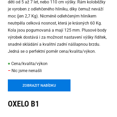
děti od 5 až 7 let, nebo 110 cm výšky. Rám koloběžky
je vyroben z odlehčeného hliníku, díky čemuž neváží
moc (jen 2,7 Kg). Nicméně odlehčeným hliníkem
neutrpěla celková nosnost, která je krásných 60 Kg.
Kola jsou pogumovaná a mají 125 mm. Plusové body
výrobek dostává i za možnost nastavení výšky řídítek,
snadné skládání a kvalitní zadní nášlapnou brzdu.
Jedná se o perfektní poměr cena/kvalita/výkon.
+
Cena/kvalita/výkon
–
Nic jsme nenašli
ZOBRAZIT NABÍDKU
OXELO B1