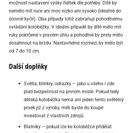
možnost nastavení výšky řídítek dle potřeby. Dítě by
nemělo mít ruce ani moc nízko ani vysoko (ideálně do
úrovně kyčlí). Oba případy totiž zabraňují pohodlnému
ovládání koloběžky. V ideální případě by dítě mělo mít
ruky pokrčené v pravém úhlu a pohodlně by prsty mělo
dosáhnout na brzdu. Nastavitelné rozmezí by mělo být
od 7 do 10 cm.
Další doplňky
Světla, blinkry, odrazky – jako u všeho i zde
platí bezpečnost na prvním místě. Pokud tedy
dětská koloběžka nemá ani jeden tento světelný
prvek již z výroby, měli byste do koupě
investovat z vlastních zdrojů.
Blatníky – pokud lze ke koloběžce přidělat