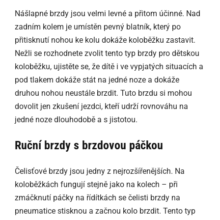
Nášlapné brzdy jsou velmi levné a přitom účinné. Nad
zadním kolem je umístěn pevný blatník, který po
přitisknutí nohou ke kolu dokáže koloběžku zastavit.
Nežli se rozhodnete zvolit tento typ brzdy pro dětskou
koloběžku, ujistěte se, že dítě i ve vypjatých situacích a
pod tlakem dokáže stát na jedné noze a dokáže
druhou nohou neustále brzdit. Tuto brzdu si mohou
dovolit jen zkušení jezdci, kteří udrží rovnováhu na
jedné noze dlouhodobě a s jistotou.
Ruční brzdy s brzdovou páčkou
Čelisťové brzdy jsou jedny z nejrozšířenějších. Na
koloběžkách fungují stejně jako na kolech – při
zmáčknutí páčky na řídítkách se čelisti brzdy na
pneumatice stisknou a začnou kolo brzdit. Tento typ