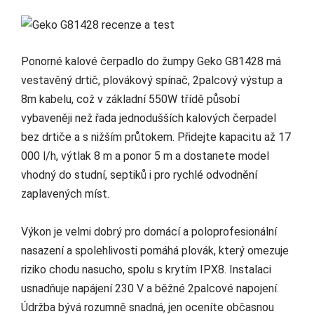
Ponorné kalové čerpadlo do žumpy Geko G81428 má
vestavěný drtič, plovákový spínač, 2palcový výstup a
8m kabelu, což v základní 550W třídě působí
vybaveněji než řada jednodušších kalových čerpadel
bez drtiče a s nižším průtokem. Přidejte kapacitu až 17
000 l/h, výtlak 8 m a ponor 5 m a dostanete model
vhodný do studní, septiků i pro rychlé odvodnění
zaplavených míst.
Výkon je velmi dobrý pro domácí a poloprofesionální
nasazení a spolehlivosti pomáhá plovák, který omezuje
riziko chodu nasucho, spolu s krytím IPX8. Instalaci
usnadňuje napájení 230 V a běžné 2palcové napojení.
Údržba bývá rozumně snadná, jen oceníte občasnou