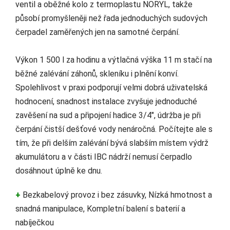
ventil a oběžné kolo z termoplastu NORYL, takže
působí promyšleněji než řada jednoduchých sudových
čerpadel zaměřených jen na samotné čerpání.
Výkon 1 500 l za hodinu a výtlačná výška 11 m stačí na
běžné zalévání záhonů, skleníku i plnění konví.
Spolehlivost v praxi podporují velmi dobrá uživatelská
hodnocení, snadnost instalace zvyšuje jednoduché
zavěšení na sud a připojení hadice 3/4", údržba je při
čerpání čistší dešťové vody nenáročná. Počítejte ale s
tím, že při delším zalévání bývá slabším místem výdrž
akumulátoru a v části IBC nádrží nemusí čerpadlo
dosáhnout úplně ke dnu.
+
Bezkabelový provoz i bez zásuvky, Nízká hmotnost a
snadná manipulace, Kompletní balení s baterií a
nabíječkou