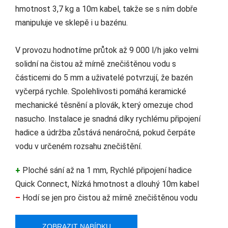
hmotnost 3,7 kg a 10m kabel, takže se s ním dobře
manipuluje ve sklepě i u bazénu.
V provozu hodnotíme průtok až 9 000 l/h jako velmi
solidní na čistou až mírně znečištěnou vodu s
částicemi do 5 mm a uživatelé potvrzují, že bazén
vyčerpá rychle. Spolehlivosti pomáhá keramické
mechanické těsnění a plovák, který omezuje chod
nasucho. Instalace je snadná díky rychlému připojení
hadice a údržba zůstává nenáročná, pokud čerpáte
vodu v určeném rozsahu znečištění.
+
Ploché sání až na 1 mm, Rychlé připojení hadice
Quick Connect, Nízká hmotnost a dlouhý 10m kabel
–
Hodí se jen pro čistou až mírně znečištěnou vodu
ZOBRAZIT NABÍDKU