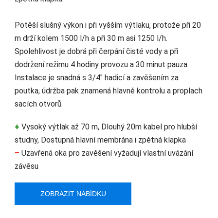
Potěší slušný výkon i při vyšším výtlaku, protože při 20
m drží kolem 1500 l/h a při 30 m asi 1250 l/h.
Spolehlivost je dobrá při čerpání čisté vody a při
dodržení režimu 4 hodiny provozu a 30 minut pauza.
Instalace je snadná s 3/4" hadicí a zavěšením za
poutka, údržba pak znamená hlavně kontrolu a proplach
sacích otvorů.
+
Vysoký výtlak až 70 m, Dlouhý 20m kabel pro hlubší
studny, Dostupná hlavní membrána i zpětná klapka
–
Uzavřená oka pro zavěšení vyžadují vlastní uvázání
závěsu
ZOBRAZIT NABÍDKU