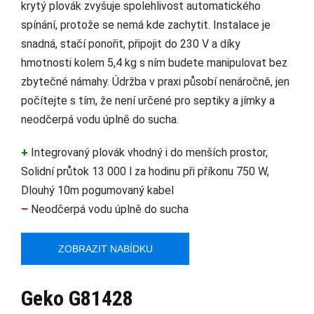
krytý plovák zvyšuje spolehlivost automatického
spínání, protože se nemá kde zachytit. Instalace je
snadná, stačí ponořit, připojit do 230 V a díky
hmotnosti kolem 5,4 kg s ním budete manipulovat bez
zbytečné námahy. Údržba v praxi působí nenáročně, jen
počítejte s tím, že není určené pro septiky a jímky a
neodčerpá vodu úplně do sucha.
+
Integrovaný plovák vhodný i do menších prostor,
Solidní průtok 13 000 l za hodinu při příkonu 750 W,
Dlouhý 10m pogumovaný kabel
–
Neodčerpá vodu úplně do sucha
ZOBRAZIT NABÍDKU
Geko G81428