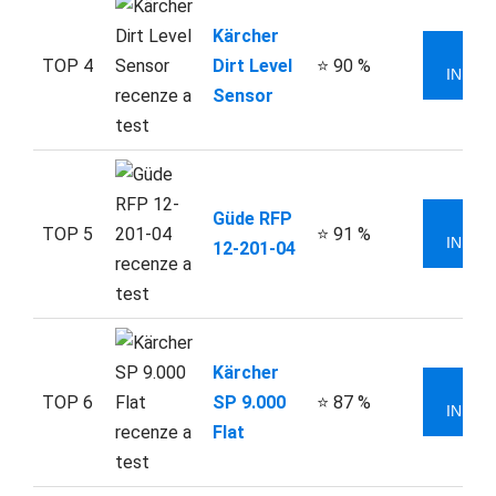
Kärcher
VÍ
TOP 4
Dirt Level
⭐ 90 %
INFOR
Sensor
Güde RFP
VÍ
TOP 5
⭐ 91 %
INFOR
12-201-04
Kärcher
VÍ
TOP 6
SP 9.000
⭐ 87 %
INFOR
Flat