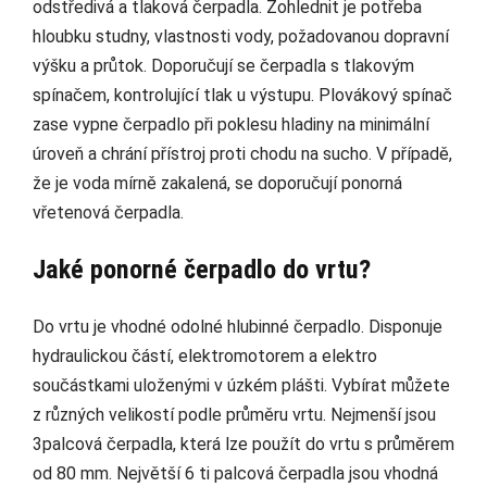
odstředivá a tlaková čerpadla. Zohlednit je potřeba
hloubku studny, vlastnosti vody, požadovanou dopravní
výšku a průtok. Doporučují se čerpadla s tlakovým
spínačem, kontrolující tlak u výstupu. Plovákový spínač
zase vypne čerpadlo při poklesu hladiny na minimální
úroveň a chrání přístroj proti chodu na sucho. V případě,
že je voda mírně zakalená, se doporučují ponorná
vřetenová čerpadla.
Jaké ponorné čerpadlo do vrtu?
Do vrtu je vhodné odolné hlubinné čerpadlo. Disponuje
hydraulickou částí, elektromotorem a elektro
součástkami uloženými v úzkém plášti. Vybírat můžete
z různých velikostí podle průměru vrtu. Nejmenší jsou
3palcová čerpadla, která lze použít do vrtu s průměrem
od 80 mm. Největší 6 ti palcová čerpadla jsou vhodná