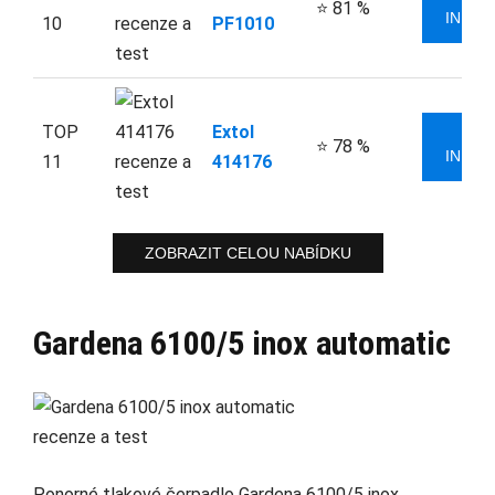
VÍ
⭐ 81 %
INFOR
10
PF1010
TOP
Extol
VÍ
⭐ 78 %
INFOR
11
414176
ZOBRAZIT CELOU NABÍDKU
Gardena 6100/5 inox automatic
Ponorné tlakové čerpadlo Gardena 6100/5 inox