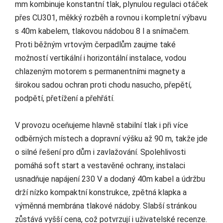
mm kombinuje konstantní tlak, plynulou regulaci otáček
přes CU301, měkký rozběh a rovnou i kompletní výbavu
s 40m kabelem, tlakovou nádobou 8 l a snímačem.
Proti běžným vrtovým čerpadlům zaujme také
možností vertikální i horizontální instalace, vodou
chlazeným motorem s permanentními magnety a
širokou sadou ochran proti chodu nasucho, přepětí,
podpětí, přetížení a přehřátí.
V provozu oceňujeme hlavně stabilní tlak i při více
odběrných místech a dopravní výšku až 90 m, takže jde
o silné řešení pro dům i zavlažování. Spolehlivosti
pomáhá soft start a vestavěné ochrany, instalaci
usnadňuje napájení 230 V a dodaný 40m kabel a údržbu
drží nízko kompaktní konstrukce, zpětná klapka a
výměnná membrána tlakové nádoby. Slabší stránkou
zůstává vyšší cena, což potvrzují i uživatelské recenze.