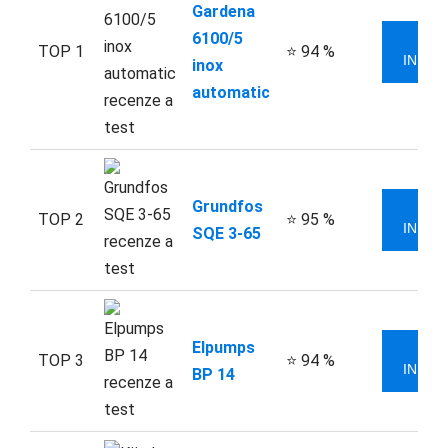
Gardena
6100/5
VÍ
TOP 1
⭐ 94 %
INFOR
inox
automatic
Grundfos
VÍ
TOP 2
⭐ 95 %
INFOR
SQE 3-65
Elpumps
VÍ
TOP 3
⭐ 94 %
INFOR
BP 14