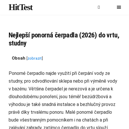
HitTest
Nejlepší ponorná čerpadla (2026) do vrtu,
studny
Obsah
[
zobrazit
]
Ponorné čerpadlo najde využití při čerpání vody ze
studny, pro odvodňování sklepa nebo při výměně vody
v bazénu. Většina čerpadel je nerezová a je určena k
dlouhodobému ponoření, jsou téměř bezúdržbová a
výhodou je také snadná instalace a bezhlučný provoz
právě díky trvalému ponoru. Malé ponorné čerpadlo
bude všestranným pomocníkem i na chatách a při
zalévání zahrady, zatímco čerpadlo do vrtu slouží