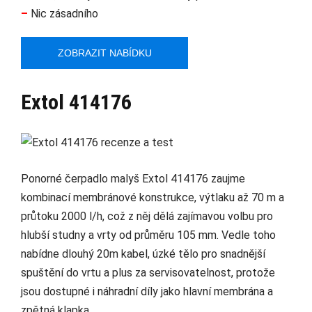
–
Nic zásadního
ZOBRAZIT NABÍDKU
Extol 414176
Ponorné čerpadlo malyš Extol 414176 zaujme
kombinací membránové konstrukce, výtlaku až 70 m a
průtoku 2000 l/h, což z něj dělá zajímavou volbu pro
hlubší studny a vrty od průměru 105 mm. Vedle toho
nabídne dlouhý 20m kabel, úzké tělo pro snadnější
spuštění do vrtu a plus za servisovatelnost, protože
jsou dostupné i náhradní díly jako hlavní membrána a
zpětná klapka.