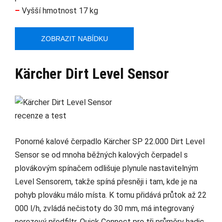
–
Vyšší hmotnost 17 kg
ZOBRAZIT NABÍDKU
Kärcher Dirt Level Sensor
Ponorné kalové čerpadlo Kärcher SP 22.000 Dirt Level
Sensor se od mnoha běžných kalových čerpadel s
plovákovým spínačem odlišuje plynule nastavitelným
Level Sensorem, takže spíná přesněji i tam, kde je na
pohyb plováku málo místa. K tomu přidává průtok až 22
000 l/h, zvládá nečistoty do 30 mm, má integrovaný
nerezový předfiltr, Quick Connect pro tři průměry hadic