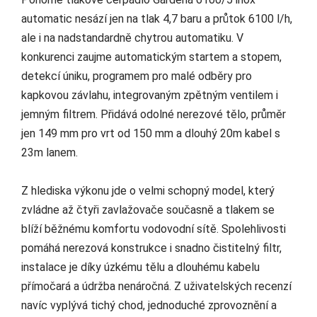
automatic nesází jen na tlak 4,7 baru a průtok 6100 l/h,
ale i na nadstandardně chytrou automatiku. V
konkurenci zaujme automatickým startem a stopem,
detekcí úniku, programem pro malé odběry pro
kapkovou závlahu, integrovaným zpětným ventilem i
jemným filtrem. Přidává odolné nerezové tělo, průměr
jen 149 mm pro vrt od 150 mm a dlouhý 20m kabel s
23m lanem.
Z hlediska výkonu jde o velmi schopný model, který
zvládne až čtyři zavlažovače současně a tlakem se
blíží běžnému komfortu vodovodní sítě. Spolehlivosti
pomáhá nerezová konstrukce i snadno čistitelný filtr,
instalace je díky úzkému tělu a dlouhému kabelu
přímočará a údržba nenáročná. Z uživatelských recenzí
navíc vyplývá tichý chod, jednoduché zprovoznění a