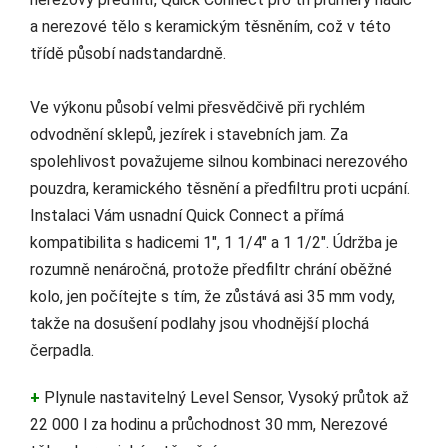
a nerezové tělo s keramickým těsněním, což v této
třídě působí nadstandardně.
Ve výkonu působí velmi přesvědčivě při rychlém
odvodnění sklepů, jezírek i stavebních jam. Za
spolehlivost považujeme silnou kombinaci nerezového
pouzdra, keramického těsnění a předfiltru proti ucpání.
Instalaci Vám usnadní Quick Connect a přímá
kompatibilita s hadicemi 1", 1 1/4" a 1 1/2". Údržba je
rozumně nenáročná, protože předfiltr chrání oběžné
kolo, jen počítejte s tím, že zůstává asi 35 mm vody,
takže na dosušení podlahy jsou vhodnější plochá
čerpadla.
+
Plynule nastavitelný Level Sensor, Vysoký průtok až
22 000 l za hodinu a průchodnost 30 mm, Nerezové