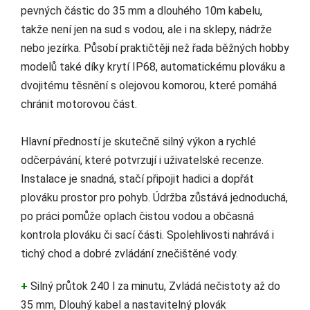
pevných částic do 35 mm a dlouhého 10m kabelu,
takže není jen na sud s vodou, ale i na sklepy, nádrže
nebo jezírka. Působí praktičtěji než řada běžných hobby
modelů také díky krytí IP68, automatickému plováku a
dvojitému těsnění s olejovou komorou, které pomáhá
chránit motorovou část.
Hlavní předností je skutečně silný výkon a rychlé
odčerpávání, které potvrzují i uživatelské recenze.
Instalace je snadná, stačí připojit hadici a dopřát
plováku prostor pro pohyb. Údržba zůstává jednoduchá,
po práci pomůže oplach čistou vodou a občasná
kontrola plováku či sací části. Spolehlivosti nahrává i
tichý chod a dobré zvládání znečištěné vody.
+
Silný průtok 240 l za minutu, Zvládá nečistoty až do
35 mm, Dlouhý kabel a nastavitelný plovák