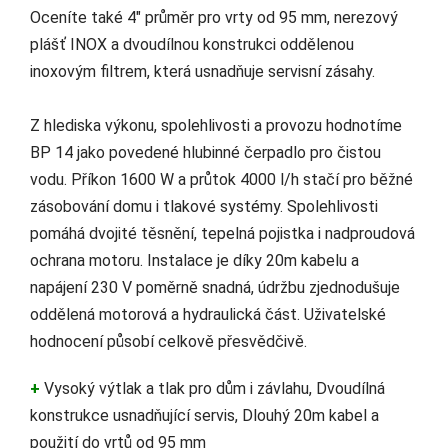
Oceníte také 4" průměr pro vrty od 95 mm, nerezový
plášť INOX a dvoudílnou konstrukci oddělenou
inoxovým filtrem, která usnadňuje servisní zásahy.
Z hlediska výkonu, spolehlivosti a provozu hodnotíme
BP 14 jako povedené hlubinné čerpadlo pro čistou
vodu. Příkon 1600 W a průtok 4000 l/h stačí pro běžné
zásobování domu i tlakové systémy. Spolehlivosti
pomáhá dvojité těsnění, tepelná pojistka i nadproudová
ochrana motoru. Instalace je díky 20m kabelu a
napájení 230 V poměrně snadná, údržbu zjednodušuje
oddělená motorová a hydraulická část. Uživatelské
hodnocení působí celkově přesvědčivě.
+
Vysoký výtlak a tlak pro dům i závlahu, Dvoudílná
konstrukce usnadňující servis, Dlouhý 20m kabel a
použití do vrtů od 95 mm