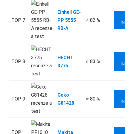
Einhell GE-
VÍ
TOP 7
PP 5555
⭐ 82 %
INFOR
RB-A
HECHT
VÍ
TOP 8
⭐ 83 %
INFOR
3775
Geko
VÍ
TOP 9
⭐ 80 %
INFOR
G81428
TOP
Makita