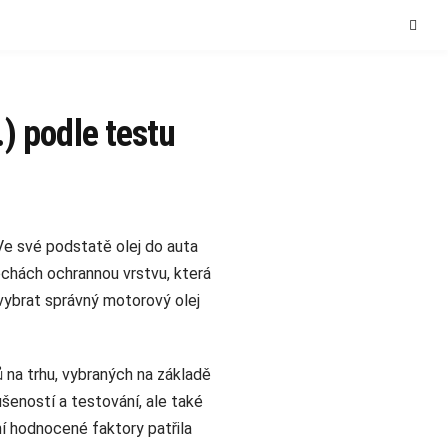
) podle testu
Ve své podstatě olej do auta
ochách ochrannou vrstvu, která
é vybrat správný motorový olej
na trhu, vybraných na základě
šeností a testování, ale také
ní hodnocené faktory patřila