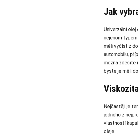
Jak vybra
Univerzální ole
nejenom typem pa
měli vyčíst z d
automobilu, pří
možná zděsíte m
byste je měli d
Viskozita
Nejčastěji je t
jednoho z nejpr
vlastností kapa
oleje.