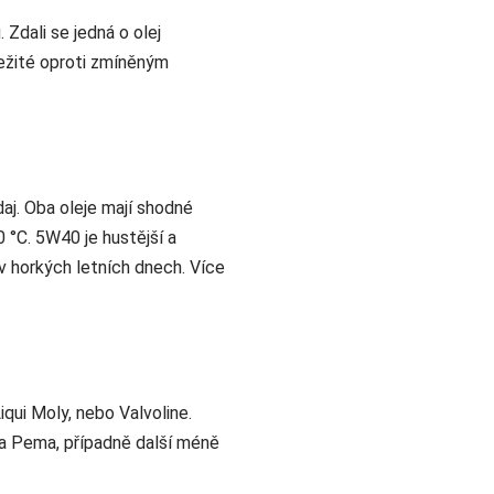
 Zdali se jedná o olej
ležité oproti zmíněným
daj. Oba oleje mají shodné
 °C. 5W40 je hustější a
 v horkých letních dnech. Více
qui Moly, nebo Valvoline.
ka Pema, případně další méně