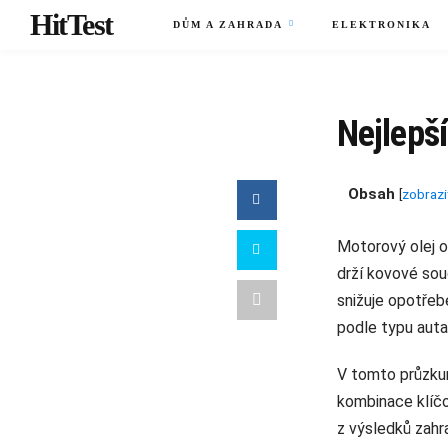
HitTest
DŮM A ZAHRADA
ELEKTRONIKA
Nejlepší
Obsah
[
zobrazi
Motorový olej o
drží kovové sou
snižuje opotřebe
podle typu auta
V tomto průzkum
kombinace klíčo
z výsledků zahr