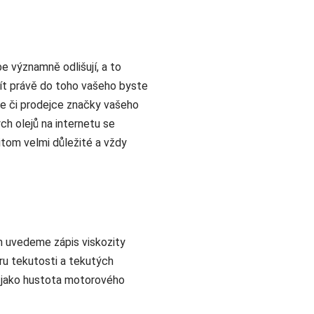
e významně odlišují, a to
ijít právě do toho vašeho byste
bce či prodejce značky vašeho
h olejů na internetu se
itom velmi důležité a vždy
m uvedeme zápis viskozity
ru tekutosti a tekutých
t jako hustota motorového