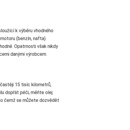
sloužící k výběru vhodného
motoru (benzín, nafta).
vhodné. Opatrnosti však nikdy
kacemi danými výrobcem.
astěji 15 tisíc kilometrů,
u dopřát péči, měňte olej
aly, o čemž se můžete dozvědět