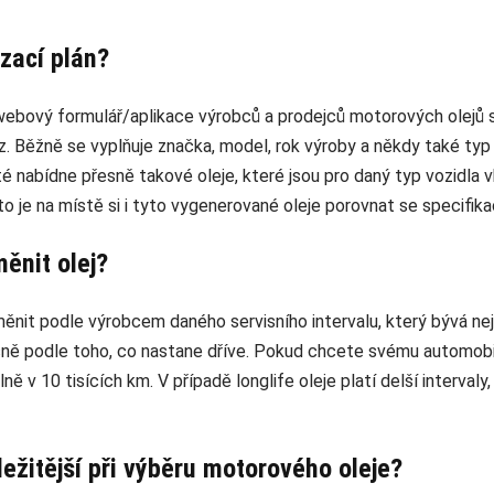
zací plán?
webový formulář/aplikace výrobců a prodejců motorových olejů 
ůz. Běžně se vyplňuje značka, model, rok výroby a někdy také typ 
é nabídne přesně takové oleje, které jsou pro daný typ vozidla 
oto je na místě si i tyto vygenerované oleje porovnat se specifi
ěnit olej?
měnit podle výrobcem daného servisního intervalu, který bývá nejč
ně podle toho, co nastane dříve. Pokud chcete svému automobil
álně v 10 tisících km. V případě longlife oleje platí delší interv
ležitější při výběru motorového oleje?