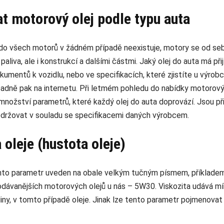
t motorový olej podle typu auta
j do všech motorů v žádném případě neexistuje, motory se od seb
liva, ale i konstrukcí a dalšími částmi. Jaký olej do auta má př
okumentů k vozidlu, nebo ve specifikacích, které zjistíte u výro
padně pak na internetu. Při letmém pohledu do nabídky motorovýc
nožství parametrů, které každý olej do auta doprovází. Jsou př
održovat v souladu se specifikacemi daných výrobcem.
 oleje (hustota oleje)
ento parametr uveden na obale velkým tučným písmem, příklade
odávanějších motorových olejů u nás – 5W30. Viskozita udává mí
liny, v tomto případě oleje. Jinak lze tento parametr pojmenova