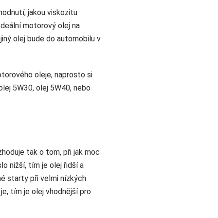
odnutí, jakou viskozitu
 Ideální motorový olej na
jiný olej bude do automobilu v
otorového oleje, naprosto si
olej 5W30, olej 5W40, nebo
ozhoduje tak o tom, při jak moc
 nižší, tím je olej řidší a
 starty při velmi nízkých
e, tím je olej vhodnější pro