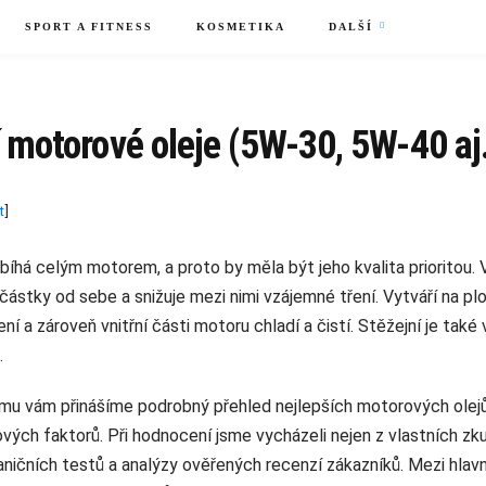
SPORT A FITNESS
KOSMETIKA
DALŠÍ
 motorové oleje (5W-30, 5W-40 aj.
t
]
bíhá celým motorem, a proto by měla být jeho kvalita prioritou. 
částky od sebe a snižuje mezi nimi vzájemné tření. Vytváří na pl
ní a zároveň vnitřní části motoru chladí a čistí. Stěžejní je tak
.
u vám přinášíme podrobný přehled nejlepších motorových olejů 
vých faktorů. Při hodnocení jsme vycházeli nejen z vlastních zku
aničních testů a analýzy ověřených recenzí zákazníků. Mezi hlav