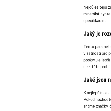
Nejdůležitější z
minerální, synt
specifikacím.
Jaký je ro
Tento parametr u
vlastnosti pro 
poskytuje lepší 
se k této probl
Jaké jsou 
K nejlepším zna
Pokud nechcete 
známé značky, č