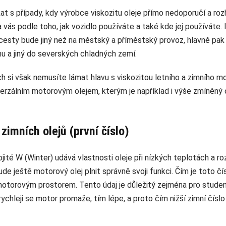
t s případy, kdy výrobce viskozitu oleje přímo nedoporučí a rozh
a vás podle toho, jak vozidlo používáte a také kde jej používáte.
 cesty bude jiný než na městský a příměstský provoz, hlavně pak 
 a jiný do severských chladných zemí.
ch si však nemusíte lámat hlavu s viskozitou letního a zimního m
verzálním motorovým olejem, kterým je například i výše zmíněný 
 zimních olejů (první číslo)
ojité W (Winter) udává vlastnosti oleje při nízkých teplotách a r
de ještě motorový olej plnit správně svoji funkci. Čím je toto číslo
motorovým prostorem. Tento údaj je důležitý zejména pro studené
ychleji se motor promaže, tím lépe, a proto čím nižší zimní číslo j