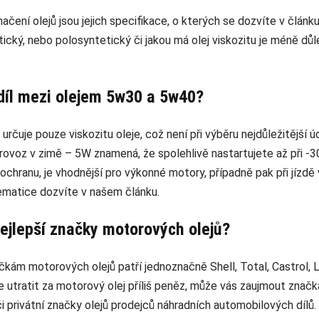
načení olejů jsou jejich specifikace, o kterých se dozvíte v článku.
etický, nebo polosyntetický či jakou má olej viskozitu je méně dů
zdíl mezi olejem 5w30 a 5w40?
rčuje pouze viskozitu oleje, což není při výběru nejdůležitější ú
provoz v zimě – 5W znamená, že spolehlivě nastartujete až při -30
ochranu, je vhodnější pro výkonné motory, případně pak při jízdě
ematice dozvíte v našem článku.
nejlepší značky motorových olejů?
čkám motorových olejů patří jednoznačně Shell, Total, Castrol, Li
utratit za motorový olej příliš peněz, může vás zaujmout znač
i privátní značky olejů prodejců náhradních automobilových dílů.