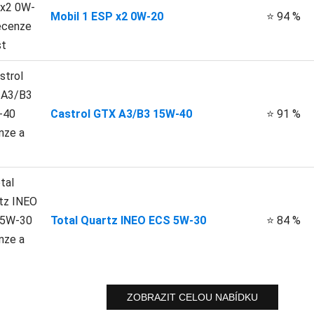
Mobil 1 ESP x2 0W-20
⭐ 94 %
Castrol GTX A3/B3 15W-40
⭐ 91 %
Total Quartz INEO ECS 5W-30
⭐ 84 %
ZOBRAZIT CELOU NABÍDKU