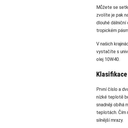
Můžete se setka
zvolíte je pak n
dlouhé dálniční
tropickém pásmu
V našich krajiná
vystačíte s uni
olej 10W40.
Klasifikace
První číslo a dv
nízké teplotě bu
snadněji obíhá 
teplotách. Čím r
silnější mrazy.