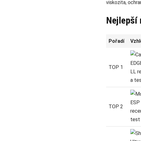
viskozita, ochr
Nejlepší 
Pořadí
Vzhl
TOP 1
TOP 2