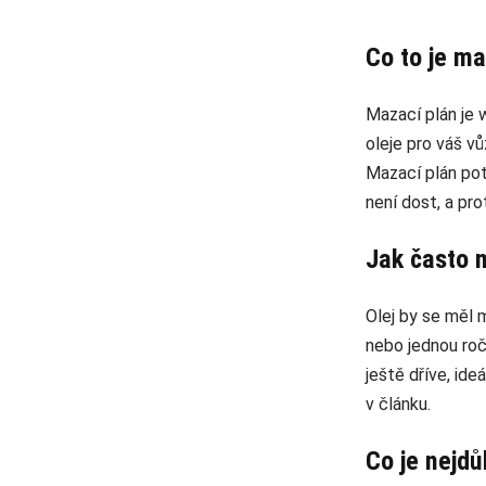
Co to je ma
Mazací plán je 
oleje pro váš v
Mazací plán pot
není dost, a pr
Jak často m
Olej by se měl 
nebo jednou roč
ještě dříve, ide
v článku.
Co je nejdů