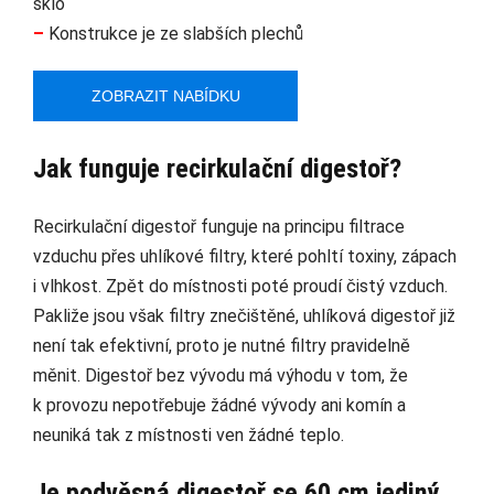
sklo
–
Konstrukce je ze slabších plechů
ZOBRAZIT NABÍDKU
Jak funguje recirkulační digestoř?
Recirkulační digestoř funguje na principu filtrace
vzduchu přes uhlíkové filtry, které pohltí toxiny, zápach
i vlhkost. Zpět do místnosti poté proudí čistý vzduch.
Pakliže jsou však filtry znečištěné, uhlíková digestoř již
není tak efektivní, proto je nutné filtry pravidelně
měnit. Digestoř bez vývodu má výhodu v tom, že
k provozu nepotřebuje žádné vývody ani komín a
neuniká tak z místnosti ven žádné teplo.
Je podvěsná digestoř se 60 cm jediný