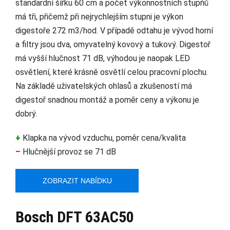
standardní šířku 60 cm a počet výkonnostních stupňů
má tři, přičemž při nejrychlejším stupni je výkon
digestoře 272 m3/hod. V případě odtahu je vývod horní
a filtry jsou dva, omyvatelný kovový a tukový. Digestoř
má vyšší hlučnost 71 dB, výhodou je naopak LED
osvětlení, které krásně osvětlí celou pracovní plochu.
Na základě uživatelských ohlasů a zkušeností má
digestoř snadnou montáž a poměr ceny a výkonu je
dobrý.
+
Klapka na vývod vzduchu, poměr cena/kvalita
–
Hlučnější provoz se 71 dB
ZOBRAZIT NABÍDKU
Bosch DFT 63AC50