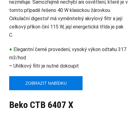
nezmiňuje. Samozřejmě nechybí ani osvětlení, které je v
tomto případě řešeno 40 W klasickou žárovkou.
Cirkulační digestoř má vyměnitelný akrylový filtr a její
celkový příkon činí 115 W, její energetická třída je pak
C.
+
Elegantní černé provedení, vysoký výkon odtahu 317
m3/hod
–
Uhlíkový filtr je nutné dokoupit
ZOBRAZIT NABÍDKU
Beko CTB 6407 X