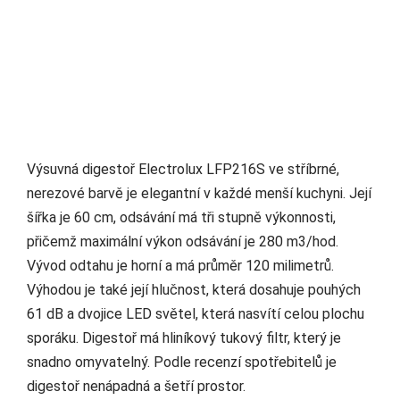
Výsuvná digestoř Electrolux LFP216S ve stříbrné,
nerezové barvě je elegantní v každé menší kuchyni. Její
šířka je 60 cm, odsávání má tři stupně výkonnosti,
přičemž maximální výkon odsávání je 280 m3/hod.
Vývod odtahu je horní a má průměr 120 milimetrů.
Výhodou je také její hlučnost, která dosahuje pouhých
61 dB a dvojice LED světel, která nasvítí celou plochu
sporáku. Digestoř má hliníkový tukový filtr, který je
snadno omyvatelný. Podle recenzí spotřebitelů je
digestoř nenápadná a šetří prostor.