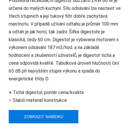
Podvěsná recirkulační digestoř Guzzanti ZRW 60 W je
určena do malých kuchyní. Sílu odsávání lze nastavit ve
třech stupních a její tukový filtr dobře zachytává
mastnotu. V případě užívání odtahu je průměr 100 mm
a odtah je jak horní, tak zadní. Šířka digestoře je
klasická, tedy 60 cm. Digestoř je vybavena motorem s
výkonem odsávání 187 m3/hod. a na základě
hodnocení a zkušeností uživatelů, je digestoř tichá a
cena odpovídá kvalitě. Tabulková úroveň hlučnosti činí
65 dB při nejvyšším stupni výkonu a spadá do
energetické třídy D.
+
Tichá digestoř, poměr cena/kvalita
–
Slabší materiál konstrukce
ZOBRAZIT NABÍDKU