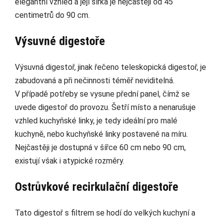
elegantní vzhled a její šířka je nejčastěji od 45
centimetrů do 90 cm.
Výsuvné digestoře
Výsuvná digestoř, jinak řečeno teleskopická digestoř, je
zabudovaná a při nečinnosti téměř neviditelná.
V případě potřeby se vysune přední panel, čímž se
uvede digestoř do provozu. Šetří místo a nenarušuje
vzhled kuchyňské linky, je tedy ideální pro malé
kuchyně, nebo kuchyňské linky postavené na míru.
Nejčastěji je dostupná v šířce 60 cm nebo 90 cm,
existují však i atypické rozměry.
Ostrůvkové recirkulační digestoře
Tato digestoř s filtrem se hodí do velkých kuchyní a