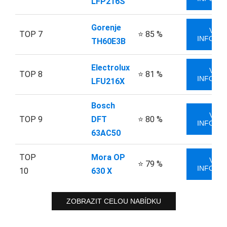
LFP216S
Gorenje
VÍCE
TOP 7
⭐ 85 %
INFORM
TH60E3B
Electrolux
VÍCE
TOP 8
⭐ 81 %
INFORM
LFU216X
Bosch
VÍCE
TOP 9
DFT
⭐ 80 %
INFORM
63AC50
TOP
Mora OP
VÍCE
⭐ 79 %
INFORM
10
630 X
ZOBRAZIT CELOU NABÍDKU