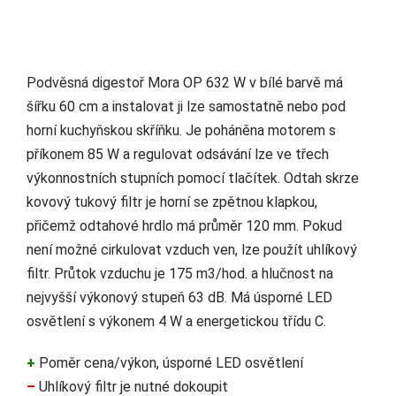
Podvěsná digestoř Mora OP 632 W v bílé barvě má
šířku 60 cm a instalovat ji lze samostatně nebo pod
horní kuchyňskou skříňku. Je poháněna motorem s
příkonem 85 W a regulovat odsávání lze ve třech
výkonnostních stupních pomocí tlačítek. Odtah skrze
kovový tukový filtr je horní se zpětnou klapkou,
přičemž odtahové hrdlo má průměr 120 mm. Pokud
není možné cirkulovat vzduch ven, lze použít uhlíkový
filtr. Průtok vzduchu je 175 m3/hod. a hlučnost na
nejvyšší výkonový stupeň 63 dB. Má úsporné LED
osvětlení s výkonem 4 W a energetickou třídu C.
+
Poměr cena/výkon, úsporné LED osvětlení
–
Uhlíkový filtr je nutné dokoupit