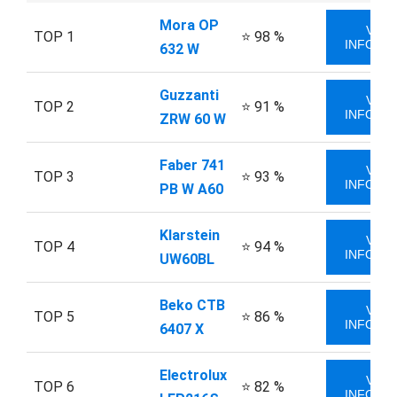
Mora OP
VÍCE
TOP 1
⭐ 98 %
INFORM
632 W
Guzzanti
VÍCE
TOP 2
⭐ 91 %
INFORM
ZRW 60 W
Faber 741
VÍCE
TOP 3
⭐ 93 %
INFORM
PB W A60
Klarstein
VÍCE
TOP 4
⭐ 94 %
INFORM
UW60BL
Beko CTB
VÍCE
TOP 5
⭐ 86 %
INFORM
6407 X
Electrolux
VÍCE
TOP 6
⭐ 82 %
INFORM