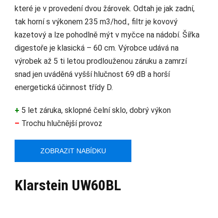
které je v provedení dvou žárovek. Odtah je jak zadní,
tak horní s výkonem 235 m3/hod., filtr je kovový
kazetový a lze pohodlně mýt v myčce na nádobí. Šířka
digestoře je klasická – 60 cm. Výrobce udává na
výrobek až 5 ti letou prodlouženou záruku a zamrzí
snad jen uváděná vyšší hlučnost 69 dB a horší
energetická účinnost třídy D.
+
5 let záruka, sklopné čelní sklo, dobrý výkon
–
Trochu hlučnější provoz
ZOBRAZIT NABÍDKU
Klarstein UW60BL