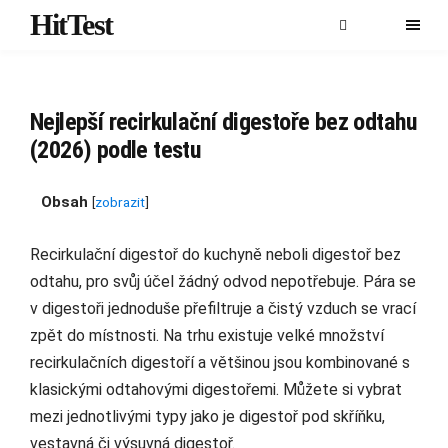
HitTest
Nejlepší recirkulační digestoře bez odtahu
(2026) podle testu
Obsah
[
zobrazit
]
Recirkulační digestoř do kuchyně neboli digestoř bez
odtahu, pro svůj účel žádný odvod nepotřebuje. Pára se
v digestoři jednoduše přefiltruje a čistý vzduch se vrací
zpět do místnosti. Na trhu existuje velké množství
recirkulačních digestoří a většinou jsou kombinované s
klasickými odtahovými digestořemi. Můžete si vybrat
mezi jednotlivými typy jako je digestoř pod skříňku,
vestavná či výsuvná digestoř.