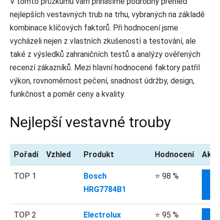
V tomto průzkumu vám přinášíme podrobný přehled
nejlepších vestavných trub na trhu, vybraných na základě
kombinace klíčových faktorů. Při hodnocení jsme
vycházeli nejen z vlastních zkušeností a testování, ale
také z výsledků zahraničních testů a analýzy ověřených
recenzí zákazníků. Mezi hlavní hodnocené faktory patřil
výkon, rovnoměrnost pečení, snadnost údržby, design,
funkčnost a poměr ceny a kvality.
Nejlepší vestavné trouby
Pořadí
Vzhled
Produkt
Hodnocení
Aktu
TOP 1
Bosch
⭐ 98 %
HRG7784B1
I
TOP 2
Electrolux
⭐ 95 %