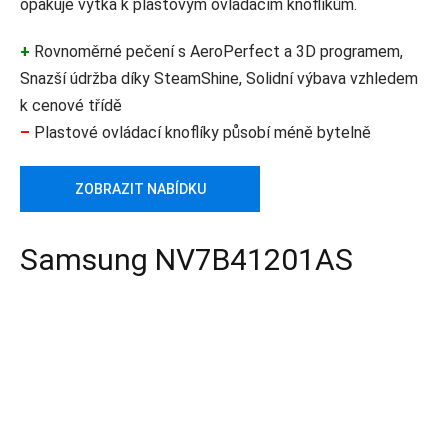
opakuje výtka k plastovým ovládacím knoflíkům.
+
Rovnoměrné pečení s AeroPerfect a 3D programem,
Snazší údržba díky SteamShine, Solidní výbava vzhledem
k cenové třídě
–
Plastové ovládací knoflíky působí méně bytelně
ZOBRAZIT NABÍDKU
Samsung NV7B41201AS