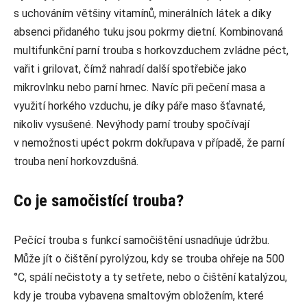
s uchováním většiny vitamínů, minerálních látek a díky
absenci přidaného tuku jsou pokrmy dietní. Kombinovaná
multifunkční parní trouba s horkovzduchem zvládne péct,
vařit i grilovat, čímž nahradí další spotřebiče jako
mikrovlnku nebo parní hrnec. Navíc při pečení masa a
využití horkého vzduchu, je díky páře maso šťavnaté,
nikoliv vysušené. Nevýhody parní trouby spočívají
v nemožnosti upéct pokrm dokřupava v případě, že parní
trouba není horkovzdušná.
Co je samočistící trouba?
Pečící trouba s funkcí samočištění usnadňuje údržbu.
Může jít o čištění pyrolýzou, kdy se trouba ohřeje na 500
°C, spálí nečistoty a ty setřete, nebo o čištění katalýzou,
kdy je trouba vybavena smaltovým obložením, které