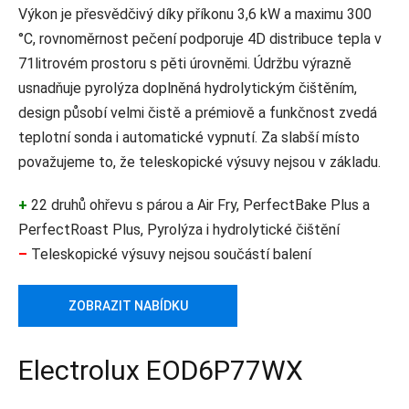
Výkon je přesvědčivý díky příkonu 3,6 kW a maximu 300
°C, rovnoměrnost pečení podporuje 4D distribuce tepla v
71litrovém prostoru s pěti úrovněmi. Údržbu výrazně
usnadňuje pyrolýza doplněná hydrolytickým čištěním,
design působí velmi čistě a prémiově a funkčnost zvedá
teplotní sonda i automatické vypnutí. Za slabší místo
považujeme to, že teleskopické výsuvy nejsou v základu.
+
22 druhů ohřevu s párou a Air Fry, PerfectBake Plus a
PerfectRoast Plus, Pyrolýza i hydrolytické čištění
–
Teleskopické výsuvy nejsou součástí balení
ZOBRAZIT NABÍDKU
Electrolux EOD6P77WX