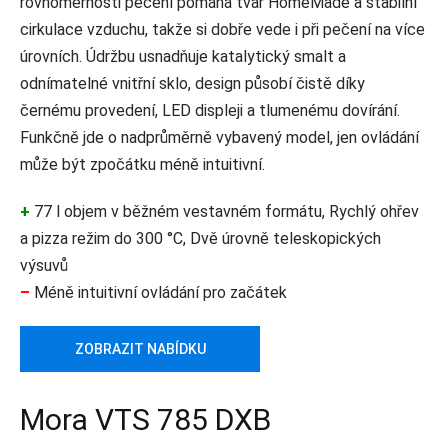
rovnoměrnosti pečení pomáhá tvar HomeMade a stabilní
cirkulace vzduchu, takže si dobře vede i při pečení na více
úrovních. Údržbu usnadňuje katalytický smalt a
odnímatelné vnitřní sklo, design působí čistě díky
černému provedení, LED displeji a tlumenému dovírání.
Funkčně jde o nadprůměrně vybavený model, jen ovládání
může být zpočátku méně intuitivní.
+
77 l objem v běžném vestavném formátu, Rychlý ohřev
a pizza režim do 300 °C, Dvě úrovně teleskopických
výsuvů
–
Méně intuitivní ovládání pro začátek
ZOBRAZIT NABÍDKU
Mora VTS 785 DXB