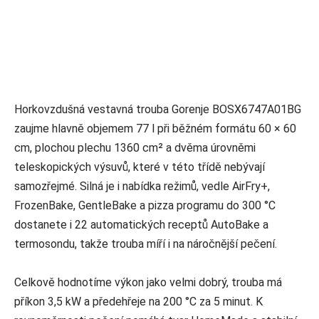
Horkovzdušná vestavná trouba Gorenje BOSX6747A01BG
zaujme hlavně objemem 77 l při běžném formátu 60 × 60
cm, plochou plechu 1360 cm² a dvěma úrovněmi
teleskopických výsuvů, které v této třídě nebývají
samozřejmé. Silná je i nabídka režimů, vedle AirFry+,
FrozenBake, GentleBake a pizza programu do 300 °C
dostanete i 22 automatických receptů AutoBake a
termosondu, takže trouba míří i na náročnější pečení.
Celkově hodnotíme výkon jako velmi dobrý, trouba má
příkon 3,5 kW a předehřeje na 200 °C za 5 minut. K