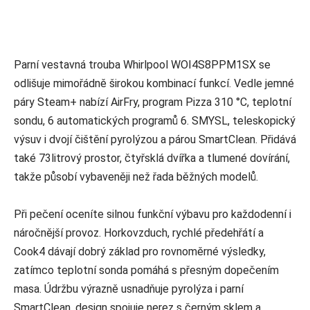
Parní vestavná trouba Whirlpool WOI4S8PPM1SX se
odlišuje mimořádně širokou kombinací funkcí. Vedle jemné
páry Steam+ nabízí AirFry, program Pizza 310 °C, teplotní
sondu, 6 automatických programů 6. SMYSL, teleskopický
výsuv i dvojí čištění pyrolýzou a párou SmartClean. Přidává
také 73litrový prostor, čtyřsklá dvířka a tlumené dovírání,
takže působí vybaveněji než řada běžných modelů.
Při pečení oceníte silnou funkční výbavu pro každodenní i
náročnější provoz. Horkovzduch, rychlé předehřátí a
Cook4 dávají dobrý základ pro rovnoměrné výsledky,
zatímco teplotní sonda pomáhá s přesným dopečením
masa. Údržbu výrazně usnadňuje pyrolýza i parní
SmartClean, design spojuje nerez s černým sklem a