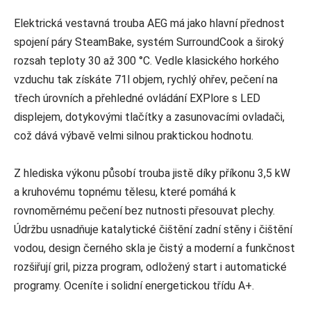
Elektrická vestavná trouba AEG má jako hlavní přednost
spojení páry SteamBake, systém SurroundCook a široký
rozsah teploty 30 až 300 °C. Vedle klasického horkého
vzduchu tak získáte 71l objem, rychlý ohřev, pečení na
třech úrovních a přehledné ovládání EXPlore s LED
displejem, dotykovými tlačítky a zasunovacími ovladači,
což dává výbavě velmi silnou praktickou hodnotu.
Z hlediska výkonu působí trouba jistě díky příkonu 3,5 kW
a kruhovému topnému tělesu, které pomáhá k
rovnoměrnému pečení bez nutnosti přesouvat plechy.
Údržbu usnadňuje katalytické čištění zadní stěny i čištění
vodou, design černého skla je čistý a moderní a funkčnost
rozšiřují gril, pizza program, odložený start i automatické
programy. Oceníte i solidní energetickou třídu A+.