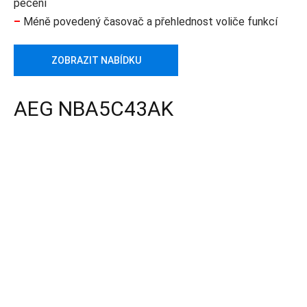
pečení
–
Méně povedený časovač a přehlednost voliče funkcí
ZOBRAZIT NABÍDKU
AEG NBA5C43AK