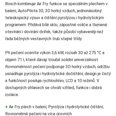
Bosch kombinuje Air Fry funkce se speciálním plechem v
balení, AutoPilota 30, 3D horký vzduch, jednonásobný
teleskopický výsuv a čištění pyrolýzou i hydrolytickým
programem. Přidává bílé sklo, zápustné voliče a tlumené
otevírání i dovírání dvířek, takže působí vybaveněji než
řada běžných vestavných trub stejné třídy.
Při pečení oceníte výkon 3,6 kW, rozsah 30 až 275 °C a
objem 71 l, které dávají troubě solidní univerzálnost.
Rovnoměrnost pečení podporuje 3D horký vzduch, údržbu
usnadňuje pyrolýza i hydrolytické dočištění, design je čistý
a funkčnost posiluje rychloohřev, LCD a 10 režimů. V
dostupných ohlasech se chválí vzhled, funkce i dobrá
izolace.
+
Air Fry plech v balení, Pyrolýza i hydrolytické čištění,
Rovnoměrné pečení na více úrovních