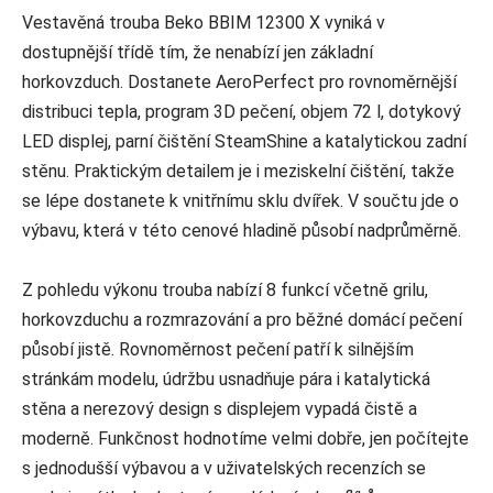
Vestavěná trouba Beko BBIM 12300 X vyniká v
dostupnější třídě tím, že nenabízí jen základní
horkovzduch. Dostanete AeroPerfect pro rovnoměrnější
distribuci tepla, program 3D pečení, objem 72 l, dotykový
LED displej, parní čištění SteamShine a katalytickou zadní
stěnu. Praktickým detailem je i meziskelní čištění, takže
se lépe dostanete k vnitřnímu sklu dvířek. V součtu jde o
výbavu, která v této cenové hladině působí nadprůměrně.
Z pohledu výkonu trouba nabízí 8 funkcí včetně grilu,
horkovzduchu a rozmrazování a pro běžné domácí pečení
působí jistě. Rovnoměrnost pečení patří k silnějším
stránkám modelu, údržbu usnadňuje pára i katalytická
stěna a nerezový design s displejem vypadá čistě a
moderně. Funkčnost hodnotíme velmi dobře, jen počítejte
s jednodušší výbavou a v uživatelských recenzích se