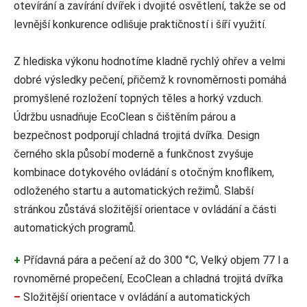
otevírání a zavírání dvířek i dvojité osvětlení, takže se od
levnější konkurence odlišuje praktičností i šíří využití.
Z hlediska výkonu hodnotíme kladně rychlý ohřev a velmi
dobré výsledky pečení, přičemž k rovnoměrnosti pomáhá
promyšlené rozložení topných těles a horký vzduch.
Údržbu usnadňuje EcoClean s čištěním párou a
bezpečnost podporují chladná trojitá dvířka. Design
černého skla působí moderně a funkčnost zvyšuje
kombinace dotykového ovládání s otočným knoflíkem,
odloženého startu a automatických režimů. Slabší
stránkou zůstává složitější orientace v ovládání a části
automatických programů.
+
Přídavná pára a pečení až do 300 °C, Velký objem 77 l a
rovnoměrné propečení, EcoClean a chladná trojitá dvířka
–
Složitější orientace v ovládání a automatických