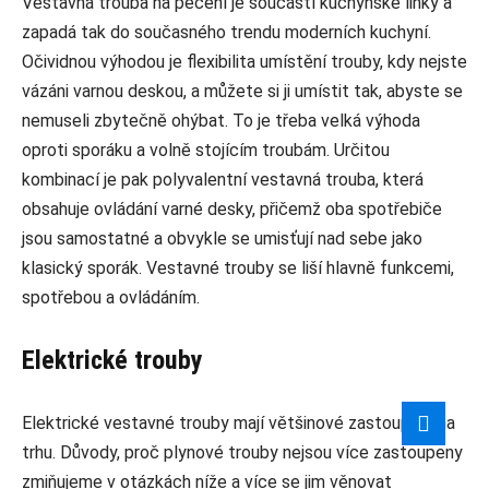
Vestavná trouba na pečení je součástí kuchyňské linky a
zapadá tak do současného trendu moderních kuchyní.
Očividnou výhodou je flexibilita umístění trouby, kdy nejste
vázáni varnou deskou, a můžete si ji umístit tak, abyste se
nemuseli zbytečně ohýbat. To je třeba velká výhoda
oproti sporáku a volně stojícím troubám. Určitou
kombinací je pak polyvalentní vestavná trouba, která
obsahuje ovládání varné desky, přičemž oba spotřebiče
jsou samostatné a obvykle se umisťují nad sebe jako
klasický sporák. Vestavné trouby se liší hlavně funkcemi,
spotřebou a ovládáním.
Elektrické trouby
Elektrické vestavné trouby mají většinové zastoupení na
trhu. Důvody, proč plynové trouby nejsou více zastoupeny
zmiňujeme v otázkách níže a více se jim věnovat