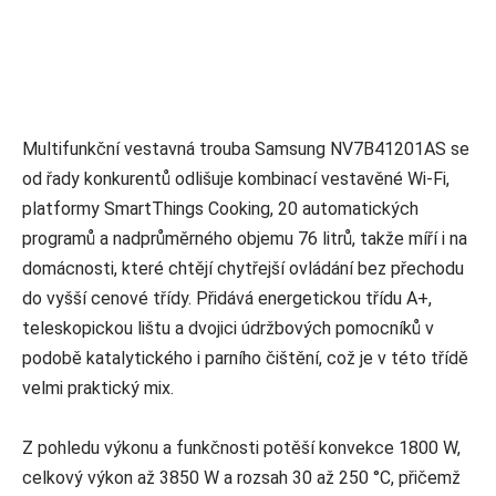
Multifunkční vestavná trouba Samsung NV7B41201AS se
od řady konkurentů odlišuje kombinací vestavěné Wi‑Fi,
platformy SmartThings Cooking, 20 automatických
programů a nadprůměrného objemu 76 litrů, takže míří i na
domácnosti, které chtějí chytřejší ovládání bez přechodu
do vyšší cenové třídy. Přidává energetickou třídu A+,
teleskopickou lištu a dvojici údržbových pomocníků v
podobě katalytického i parního čištění, což je v této třídě
velmi praktický mix.
Z pohledu výkonu a funkčnosti potěší konvekce 1800 W,
celkový výkon až 3850 W a rozsah 30 až 250 °C, přičemž