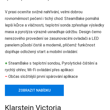
V praxi oceníte svižné nahřívání, velmi dobrou
rovnoměrnost pečení i tichý chod. SteamBake pomáhá
lepší kůrce a vláčnosti, teplotní sonda zpřesňuje výsledky
masa a pyrolýza výrazně usnadňuje údržbu. Design černo
nerezového provedení se zasunovacími ovladači a LED
panelem působí čistě a moderně, přičemž funkčnost
doplňuje odložený start a mobilní ovládání.
+
SteamBake s teplotní sondou, Pyrolytické čištění a
rychlý ohřev, Wi‑Fi ovládání přes aplikaci
–
Občas složitější první spárování aplikace
ZOBRAZIT NABÍDKU
Klarstein Victoria