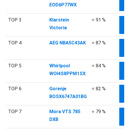
EOD6P77WX
I
TOP 3
Klarstein
⭐ 91 %
Victoria
I
TOP 4
AEG NBA5C43AK
⭐ 87 %
I
TOP 5
Whirlpool
⭐ 84 %
WOI4S8PPM1SX
I
TOP 6
Gorenje
⭐ 82 %
BOSX6747A01BG
I
TOP 7
Mora VTS 785
⭐ 79 %
DXB
I