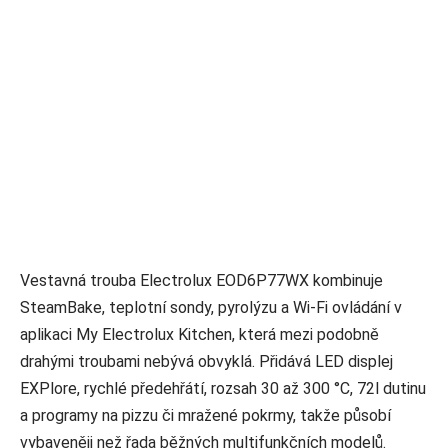
Vestavná trouba Electrolux EOD6P77WX kombinuje
SteamBake, teplotní sondy, pyrolýzu a Wi‑Fi ovládání v
aplikaci My Electrolux Kitchen, která mezi podobně
drahými troubami nebývá obvyklá. Přidává LED displej
EXPlore, rychlé předehřátí, rozsah 30 až 300 °C, 72l dutinu
a programy na pizzu či mražené pokrmy, takže působí
vybaveněji než řada běžných multifunkčních modelů.