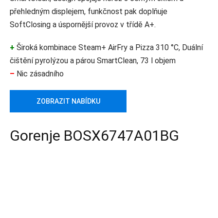
přehledným displejem, funkčnost pak doplňuje
SoftClosing a úspornější provoz v třídě A+.
+
Široká kombinace Steam+ AirFry a Pizza 310 °C, Duální
čištění pyrolýzou a párou SmartClean, 73 l objem
–
Nic zásadního
ZOBRAZIT NABÍDKU
Gorenje BOSX6747A01BG