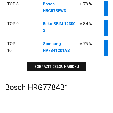
TOP 8
Bosch
⭐ 78 %
HBG578EW3
I
TOP 9
Beko BBIM 12300
⭐ 84 %
X
I
TOP
Samsung
⭐ 75 %
10
NV7B41201AS
I
ZOBRAZIT CELOU NABÍDKU
Bosch HRG7784B1