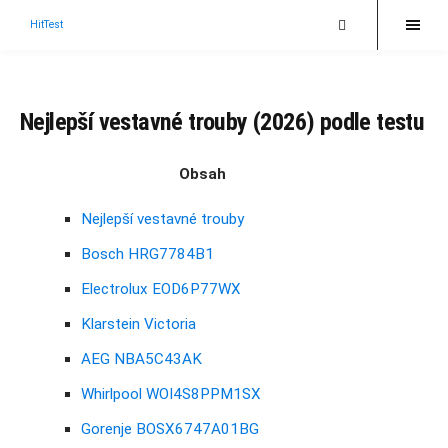
HitTest
Nejlepší vestavné trouby (2026) podle testu
Obsah
Nejlepší vestavné trouby
Bosch HRG7784B1
Electrolux EOD6P77WX
Klarstein Victoria
AEG NBA5C43AK
Whirlpool WOI4S8PPM1SX
Gorenje BOSX6747A01BG