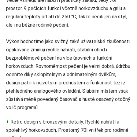
Vedle vzhledu ale nabízí i praktický základ, tedy 70l
prostor, 9 pečicích funkcí včetně horkovzduchu a grilu a
regulaci teploty od 50 do 250 °C, takže necílí jen na styl,
ale i na běžné rodinné pečení.
Výkon hodnotíme jako svižný, také uživatelské zkušenosti
opakovaně zmiňují rychlé nahřátí, stabilní chod i
bezproblémové pečení na více úrovních a funkční
horkovzduch. Rovnoměrnost pečení je velmi dobrá, údržbu
oceníte díky sklopitelným a odnímatelným dvířkům,
design patří k největším přednostem a funkčnost těží z
přehledného analogového ovládání. Slabším místem však
zůstává méně povedený časovač a hustě osazený otočný
volič programů.
+
Retro design s bronzovými detaily, Rychlé nahřátí a
spolehlivý horkovzduch, Prostorný 70l vnitřek pro rodinné