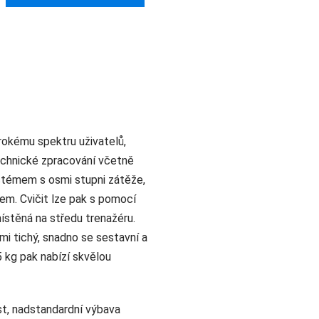
rokému spektru uživatelů,
technické zpracování včetně
témem s osmi stupni zátěže,
m. Cvičit lze pak s pomocí
ístěná na středu trenažéru.
lmi tichý, snadno se sestavní a
5 kg pak nabízí skvělou
t, nadstandardní výbava