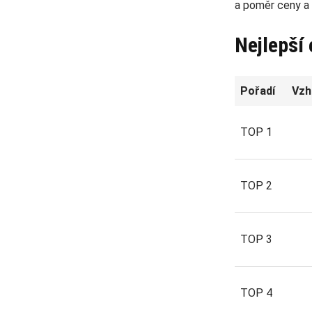
a poměr ceny a k
Nejlepší 
Pořadí
Vzh
TOP 1
TOP 2
TOP 3
TOP 4