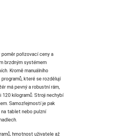
ý poměr pořizovací ceny a
kým brzdným systémem
ních. Kromě manuálního
programů, které se rozdělují
žér má pevný a robustní rám,
 120 kilogramů. Stroji nechybí
ejem. Samozřejmostí je pak
 na tablet nebo pulzní
madlech.
ramů, hmotnost uživatele až