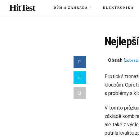
HitTest
DŮM A ZAHRADA
ELEKTRONIKA
Nejlepší
Obsah
[
zobrazi
Eliptické trenaž
kloubům. Oprot
s problémy s klo
V tomto průzkum
základě kombina
ale také z výsl
patřila kvalita