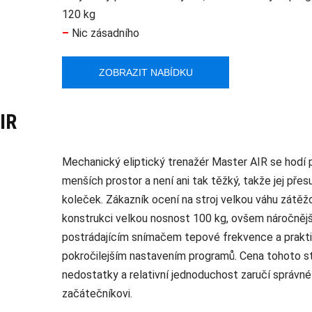
120 kg
–
Nic zásadního
ZOBRAZIT NABÍDKU
IR
Mechanický eliptický trenažér Master AIR se hodí 
menších prostor a není ani tak těžký, takže jej přes
koleček. Zákazník ocení na stroj velkou váhu zátěžo
konstrukci velkou nosnost 100 kg, ovšem náročnějš
postrádajícím snímačem tepové frekvence a prakti
pokročilejším nastavením programů. Cena tohoto s
nedostatky a relativní jednoduchost zaručí správné
začátečníkovi.