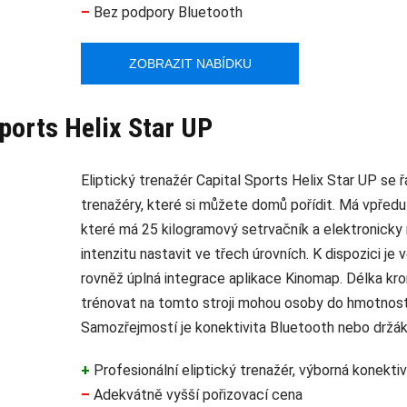
–
Bez podpory Bluetooth
ZOBRAZIT NABÍDKU
ports Helix Star UP
Eliptický trenažér Capital Sports Helix Star UP se ř
trenažéry, které si můžete domů pořídit. Má vpřed
které má 25 kilogramový setrvačník a elektronicky 
intenzitu nastavit ve třech úrovních. K dispozici je 
rovněž úplná integrace aplikace Kinomap. Délka kro
trénovat na tomto stroji mohou osoby do hmotnosti
Samozřejmostí je konektivita Bluetooth nebo držák 
+
Profesionální eliptický trenažér, výborná konekti
–
Adekvátně vyšší pořizovací cena