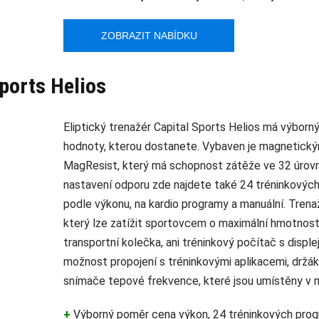
ZOBRAZIT NABÍDKU
Sports Helios
Eliptický trenažér Capital Sports Helios má výborn
hodnoty, kterou dostanete. Vybaven je magnetic
MagResist, který má schopnost zátěže ve 32 úrov
nastavení odporu zde najdete také 24 tréninkových 
podle výkonu, na kardio programy a manuální. Trena
který lze zatížit sportovcem o maximální hmotnosti
transportní kolečka, ani tréninkový počítač s displ
možnost propojení s tréninkovými aplikacemi, držák
snímače tepové frekvence, které jsou umístěny v 
+
Výborný poměr cena výkon, 24 tréninkových prog