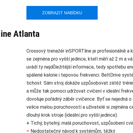
ZOBRAZIT NABÍDKU
ine Atlanta
Crossový trenažér inSPORTline je profesionálně a k
se zejména pro vyšší jedince, kteří měří až 2 m a vá
uvádí ty nejdůležitější informace, tedy spotřebu en
spálené kalorie i tepovou frekvenci. BeltDrive systé
tichost. Sám stroj dokáže uzpůsobovat zátěž trén
a může tak pomoci udržovat cvičení v ideální frekv
dovoluje pořádný záběr cvičence. Byť se nejedná o 
velice malou poruchovostí a uživatelé si zejména 
dlouhý krok stroje (ideální pro vyšší jedince).
+
Tichý, bytelný, malá poruchovost, uzpůsobení cvi
–
Nedostatečný návod k systémům, těžký