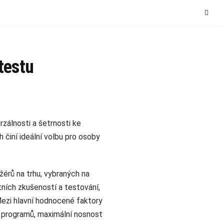
 testu
erzálnosti a šetrnosti ke
 činí ideální volbu pro osoby
érů na trhu, vybraných na
tních zkušeností a testování,
Mezi hlavní hodnocené faktory
h programů, maximální nosnost