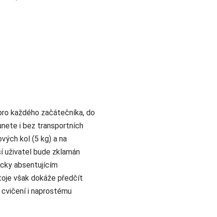
pro každého začátečníka, do
unete i bez transportních
vých kol (5 kg) a na
í uživatel bude zklamán
cky absentujícím
toje však dokáže předčít
 cvičení i naprostému