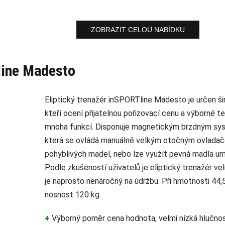
ZOBRAZIT CELOU NABÍDKU
ine Madesto
Eliptický trenažér inSPORTline Madesto je určen ši
kteří ocení přijatelnou pořizovací cenu a výborné 
mnoha funkcí. Disponuje magnetickým brzdným sys
která se ovládá manuálně velkým otočným ovladače
pohyblivých madel, nebo lze využít pevná madla um
Podle zkušeností uživatelů je eliptický trenažér ve
je naprosto nenáročný na údržbu. Při hmotnosti 44,
nosnost 120 kg.
+
Výborný poměr cena hodnota, velmi nízká hlučnos