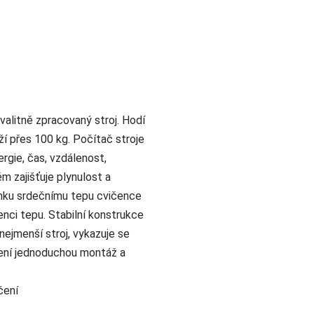
valitně zpracovaný stroj. Hodí
ží přes 100 kg. Počítač stroje
ergie, čas, vzdálenost,
m zajišťuje plynulost a
inku srdečnímu tepu cvičence
enci tepu. Stabilní konstrukce
nejmenší stroj, vykazuje se
cení jednoduchou montáž a
čení