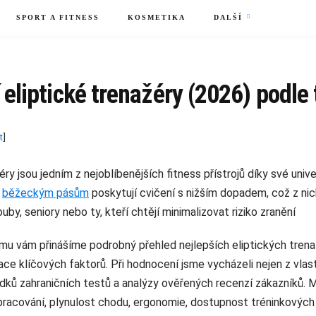
SPORT A FITNESS
KOSMETIKA
DALŠÍ
 eliptické trenažéry (2026) podle
t
]
éry jsou jedním z nejoblíbenějších fitness přístrojů díky své univ
i
běžeckým pásům
poskytují cvičení s nižším dopadem, což z nich
uby, seniory nebo ty, kteří chtějí minimalizovat riziko zranění
u vám přinášíme podrobný přehled nejlepších eliptických trenaž
ce klíčových faktorů. Při hodnocení jsme vycházeli nejen z vlas
edků zahraničních testů a analýzy ověřených recenzí zákazníků. 
 zpracování, plynulost chodu, ergonomie, dostupnost tréninkovýc