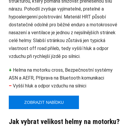
strukturou, který pomáhá snižovat přenesenou sílu
nárazu. Pohodlí zvyšuje vyjímatelné, pratelné a
hypoalergenní polstrování. Materiál HRT působí
dostatečně odolně pro běžné enduro a motokrosové
nasazení a ventilace je jednou z nejsilnějších stránek
celé helmy. Slabší stránkou zůstává jen typická
vlastnost off road přileb, tedy vyšší hluk a odpor
vzduchu při rychlejší jízdě po silnici.
+
Helma na motorku cross, Bezpečnostní systémy
ASN a AEFR, Příprava na Bluetooth komunikaci
–
Vyšší hluk a odpor vzduchu na silnici
ZOBRAZIT NABÍDKU
Jak vybrat velikost helmy na motorku?