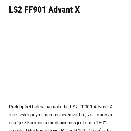
LS2 FF901 Advant X
Překlápěcí helma na motorku LS2 FF901 Advant X
mezi výklopnými helmami vyčnívá tím, že i bradová
část je z karbonu a mechanismus ji otočí o 180°
dozadu. Díky homologaci P/J a ECE 22.06 můžete