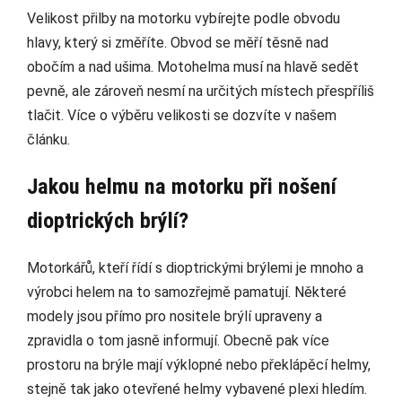
Velikost přilby na motorku vybírejte podle obvodu
hlavy, který si změříte. Obvod se měří těsně nad
obočím a nad ušima. Motohelma musí na hlavě sedět
pevně, ale zároveň nesmí na určitých místech přespříliš
tlačit. Více o výběru velikosti se dozvíte v našem
článku.
Jakou helmu na motorku při nošení
dioptrických brýlí?
Motorkářů, kteří řídí s dioptrickými brýlemi je mnoho a
výrobci helem na to samozřejmě pamatují. Některé
modely jsou přímo pro nositele brýlí upraveny a
zpravidla o tom jasně informují. Obecně pak více
prostoru na brýle mají výklopné nebo překlápěcí helmy,
stejně tak jako otevřené helmy vybavené plexi hledím.