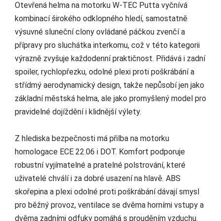
Otevřená helma na motorku W-TEC Putta vyčnívá
kombinací širokého odklopného hledí, samostatně
výsuvné sluneční clony ovládané páčkou zvenčí a
přípravy pro sluchátka interkomu, což v této kategorii
výrazně zvyšuje každodenní praktičnost. Přidává i zadní
spoiler, rychlopřezku, odolné plexi proti poškrábání a
střídmý aerodynamický design, takže nepůsobí jen jako
základní městská helma, ale jako promyšlený model pro
pravidelné dojíždění i klidnější výlety.
Z hlediska bezpečnosti má přilba na motorku
homologace ECE 22.06 i DOT. Komfort podporuje
robustní vyjímatelné a pratelné polstrování, které
uživatelé chválí i za dobré usazení na hlavě. ABS
skořepina a plexi odolné proti poškrábání dávají smysl
pro běžný provoz, ventilace se dvěma horními vstupy a
dvěma zadními odfuky pomáhá s prouděním vzduchu.