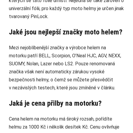
kterých se tato folie umístí. Nejedná se také zároveň o
univerzální fólii, pro každý typ moto helmy je určen jinak
tvarovaný PinLock.
Jaké jsou nejlepší značky moto helem?
Mezi nejoblíbenější značky a výrobce helem na
motorku patří BELL, Scorpion, O’Neal HJC, AGV, NEXX,
SUOMY, Nolan, Lazer nebo LS2. Pouze renomovaná
značka však není automaticky zárukou vysoké
bezpečnosti helmy, o čemž se můžete přesvědčit
v nezávislých testech, které jsou zmíněné v článku.
Jaká je cena přilby na motorku?
Cena helem na motorku má široký rozsah, pořídíte
helmu za 1000 Kč i několik desítek Kč. Cenu ovlivňuje