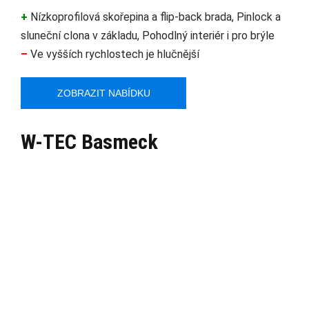
+
Nízkoprofilová skořepina a flip-back brada, Pinlock a
sluneční clona v základu, Pohodlný interiér i pro brýle
–
Ve vyšších rychlostech je hlučnější
ZOBRAZIT NABÍDKU
W-TEC Basmeck