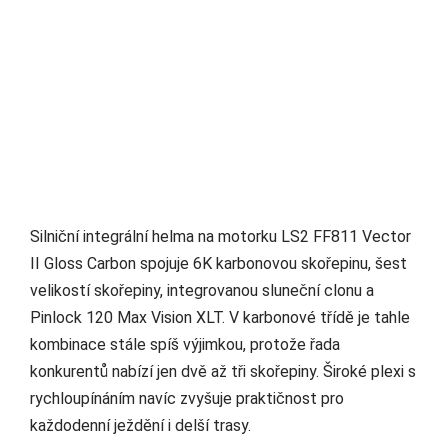
Silniční integrální helma na motorku LS2 FF811 Vector
II Gloss Carbon spojuje 6K karbonovou skořepinu, šest
velikostí skořepiny, integrovanou sluneční clonu a
Pinlock 120 Max Vision XLT. V karbonové třídě je tahle
kombinace stále spíš výjimkou, protože řada
konkurentů nabízí jen dvě až tři skořepiny. Široké plexi s
rychloupínáním navíc zvyšuje praktičnost pro
každodenní ježdění i delší trasy.