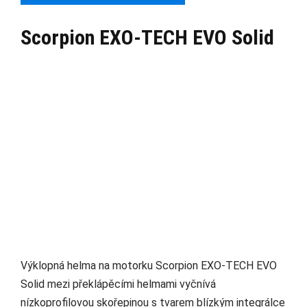
Scorpion EXO-TECH EVO Solid
Výklopná helma na motorku Scorpion EXO-TECH EVO
Solid mezi překlápěcími helmami vyčnívá
nízkoprofilovou skořepinou s tvarem blízkým integrálce