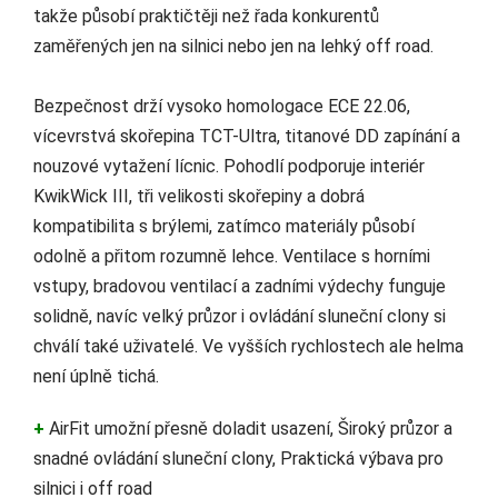
takže působí praktičtěji než řada konkurentů
zaměřených jen na silnici nebo jen na lehký off road.
Bezpečnost drží vysoko homologace ECE 22.06,
vícevrstvá skořepina TCT-Ultra, titanové DD zapínání a
nouzové vytažení lícnic. Pohodlí podporuje interiér
KwikWick III, tři velikosti skořepiny a dobrá
kompatibilita s brýlemi, zatímco materiály působí
odolně a přitom rozumně lehce. Ventilace s horními
vstupy, bradovou ventilací a zadními výdechy funguje
solidně, navíc velký průzor i ovládání sluneční clony si
chválí také uživatelé. Ve vyšších rychlostech ale helma
není úplně tichá.
+
AirFit umožní přesně doladit usazení, Široký průzor a
snadné ovládání sluneční clony, Praktická výbava pro
silnici i off road