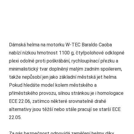
Dámská helma na motorku W-TEC Baraldo Caoba
nabízí nízkou hmotnost 1100 g, čtyřpolohové odklopné
plexi odolné proti poškrábání, rychloupínací přezku a
minimalistický tvar doplněný malým zadním spoilerem,
takže nepůsobí jen jako základní městská jet helma.
Pokud hledáte model kolem městského a
příměstského provozu, silnou stránkou je i homologace
ECE 22.06, zatímco některé srovnatelně drahé
alternativy jsou těžší nebo stále pracují se starší ECE
22.05.
Za nás bezpečnost odpovídá zaměření helmy díky