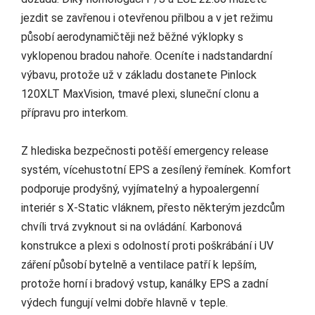
jezdit se zavřenou i otevřenou přilbou a v jet režimu
působí aerodynamičtěji než běžné výklopky s
vyklopenou bradou nahoře. Oceníte i nadstandardní
výbavu, protože už v základu dostanete Pinlock
120XLT MaxVision, tmavé plexi, sluneční clonu a
přípravu pro interkom.
Z hlediska bezpečnosti potěší emergency release
systém, vícehustotní EPS a zesílený řemínek. Komfort
podporuje prodyšný, vyjímatelný a hypoalergenní
interiér s X-Static vláknem, přesto některým jezdcům
chvíli trvá zvyknout si na ovládání. Karbonová
konstrukce a plexi s odolností proti poškrábání i UV
záření působí bytelně a ventilace patří k lepším,
protože horní i bradový vstup, kanálky EPS a zadní
výdech fungují velmi dobře hlavně v teple.