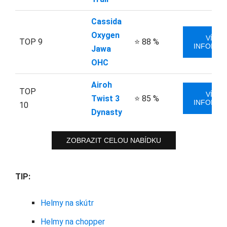
Cassida
Oxygen
VÍCE
TOP 9
⭐ 88 %
INFORMA
Jawa
OHC
Airoh
TOP
VÍCE
Twist 3
⭐ 85 %
INFORMA
10
Dynasty
ZOBRAZIT CELOU NABÍDKU
TIP:
Helmy na skútr
Helmy na chopper