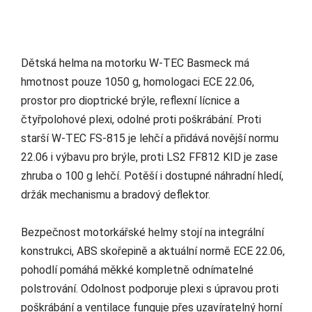
Dětská helma na motorku W-TEC Basmeck má
hmotnost pouze 1050 g, homologaci ECE 22.06,
prostor pro dioptrické brýle, reflexní lícnice a
čtyřpolohové plexi, odolné proti poškrábání. Proti
starší W-TEC FS-815 je lehčí a přidává novější normu
22.06 i výbavu pro brýle, proti LS2 FF812 KID je zase
zhruba o 100 g lehčí. Potěší i dostupné náhradní hledí,
držák mechanismu a bradový deflektor.
Bezpečnost motorkářské helmy stojí na integrální
konstrukci, ABS skořepině a aktuální normě ECE 22.06,
pohodlí pomáhá měkké kompletně odnímatelné
polstrování. Odolnost podporuje plexi s úpravou proti
poškrábání a ventilace funguje přes uzavíratelný horní