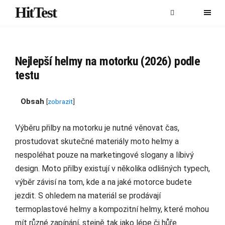
HitTest
Nejlepší helmy na motorku (2026) podle
testu
Obsah
[
zobrazit
]
Výběru přilby na motorku je nutné věnovat čas,
prostudovat skutečné materiály moto helmy a
nespoléhat pouze na marketingové slogany a líbivý
design. Moto přilby existují v několika odlišných typech,
výběr závisí na tom, kde a na jaké motorce budete
jezdit. S ohledem na materiál se prodávají
termoplastové helmy a kompozitní helmy, které mohou
mít různé zapínání, stejně tak jako lépe či hůře