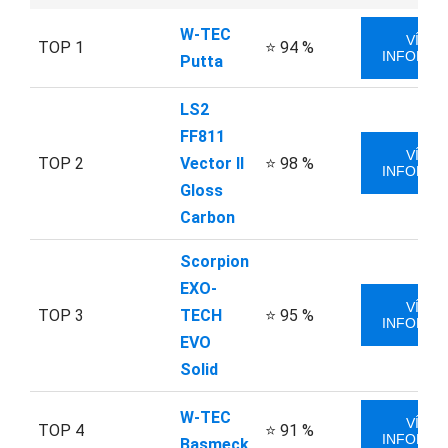
W-TEC
VÍCE
TOP 1
⭐ 94 %
INFORMA
Putta
LS2
FF811
VÍCE
TOP 2
Vector II
⭐ 98 %
INFORMA
Gloss
Carbon
Scorpion
EXO-
VÍCE
TOP 3
TECH
⭐ 95 %
INFORMA
EVO
Solid
W-TEC
VÍCE
TOP 4
⭐ 91 %
INFORMA
Basmeck