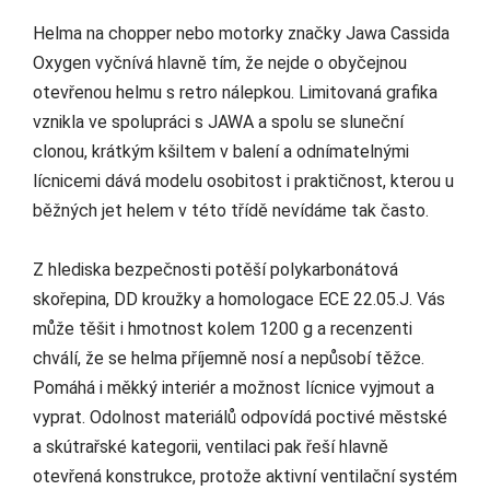
Helma na chopper nebo motorky značky Jawa Cassida
Oxygen vyčnívá hlavně tím, že nejde o obyčejnou
otevřenou helmu s retro nálepkou. Limitovaná grafika
vznikla ve spolupráci s JAWA a spolu se sluneční
clonou, krátkým kšiltem v balení a odnímatelnými
lícnicemi dává modelu osobitost i praktičnost, kterou u
běžných jet helem v této třídě nevídáme tak často.
Z hlediska bezpečnosti potěší polykarbonátová
skořepina, DD kroužky a homologace ECE 22.05.J. Vás
může těšit i hmotnost kolem 1200 g a recenzenti
chválí, že se helma příjemně nosí a nepůsobí těžce.
Pomáhá i měkký interiér a možnost lícnice vyjmout a
vyprat. Odolnost materiálů odpovídá poctivé městské
a skútrařské kategorii, ventilaci pak řeší hlavně
otevřená konstrukce, protože aktivní ventilační systém