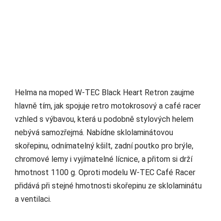
Helma na moped W-TEC Black Heart Retron zaujme
hlavně tím, jak spojuje retro motokrosový a café racer
vzhled s výbavou, která u podobně stylových helem
nebývá samozřejmá. Nabídne sklolaminátovou
skořepinu, odnímatelný kšilt, zadní poutko pro brýle,
chromové lemy i vyjímatelné lícnice, a přitom si drží
hmotnost 1100 g. Oproti modelu W-TEC Café Racer
přidává při stejné hmotnosti skořepinu ze sklolaminátu
a ventilaci.