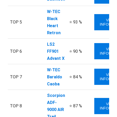
W-TEC
Black
VÍCE
TOP 5
⭐ 93 %
INFORMA
Heart
Retron
LS2
VÍCE
TOP 6
FF901
⭐ 90 %
INFORMA
Advant X
W-TEC
VÍCE
TOP 7
Baraldo
⭐ 84 %
INFORMA
Caoba
Scorpion
ADF-
VÍCE
TOP 8
⭐ 87 %
INFORMA
9000 AIR
Trail