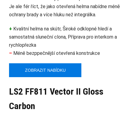
Je ale fér říct, že jako otevřená helma nabídne méně
ochrany brady a více hluku než integrálka.
+
Kvalitní helma na skútr, Široké odklopné hledí a
samostatná sluneční clona, Příprava pro interkom a
rychlopřezka
–
Méně bezppečnější otevřená konstrukce
ZOBRAZIT NABÍDKU
LS2 FF811 Vector II Gloss
Carbon