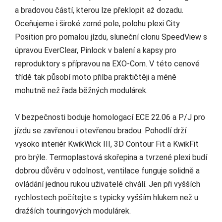
a bradovou částí, kterou lze překlopit až dozadu.
Oceňujeme i široké zorné pole, polohu plexi City
Position pro pomalou jízdu, sluneční clonu SpeedView s
úpravou EverClear, Pinlock v balení a kapsy pro
reproduktory s přípravou na EXO-Com. V této cenové
třídě tak působí moto přilba praktičtěji a méně
mohutně než řada běžných modulárek.
V bezpečnosti boduje homologací ECE 22.06 a P/J pro
jízdu se zavřenou i otevřenou bradou. Pohodlí drží
vysoko interiér KwikWick III, 3D Contour Fit a KwikFit
pro brýle. Termoplastová skořepina a tvrzené plexi budí
dobrou důvěru v odolnost, ventilace funguje solidně a
ovládání jednou rukou uživatelé chválí. Jen při vyšších
rychlostech počítejte s typicky vyšším hlukem než u
dražších touringových modulárek.