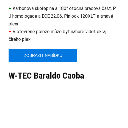
+
Karbonová skořepina a 180° otočná bradová část, P
J homologace a ECE 22.06, Pinlock 120XLT a tmavé
plexi
–
V otevřené poloze může být nahoře vidět okraj
čirého plexi
ZOBRAZIT NABÍDKU
W-TEC Baraldo Caoba