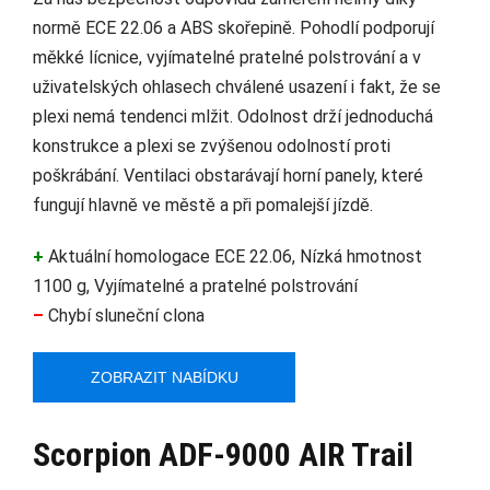
normě ECE 22.06 a ABS skořepině. Pohodlí podporují
měkké lícnice, vyjímatelné pratelné polstrování a v
uživatelských ohlasech chválené usazení i fakt, že se
plexi nemá tendenci mlžit. Odolnost drží jednoduchá
konstrukce a plexi se zvýšenou odolností proti
poškrábání. Ventilaci obstarávají horní panely, které
fungují hlavně ve městě a při pomalejší jízdě.
+
Aktuální homologace ECE 22.06, Nízká hmotnost
1100 g, Vyjímatelné a pratelné polstrování
–
Chybí sluneční clona
ZOBRAZIT NABÍDKU
Scorpion ADF-9000 AIR Trail