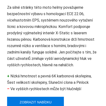
Za silné stránky této moto helmy považujeme
bezpečnostní výbavu s homologací ECE 22.06,
vícehustotním EPS, systémem nouzového vytažení
lícnic a kovovou mikropřezkou. Komfort podporuje
prodyšný vyjímatelný interiér X-Static s laserem
řezanou pěnou. Karbonová konstrukce drží hmotnost
rozumně nízko a ventilace s horními, bradovými i
zadními kanály funguje solidně. Jen počítejte s tím, že
část uživatelů zmiňuje vyšší aerodynamický hluk ve
vyšších rychlostech, hlavně na naháčích.
+
Nízká hmotnost a pevná 6K karbonová skořepina,
Šest velikostí skořepiny, Sluneční clona a Pinlock
–
Ve vyšších rychlostech může být hlučnější
ZOBRAZIT NABÍDKU