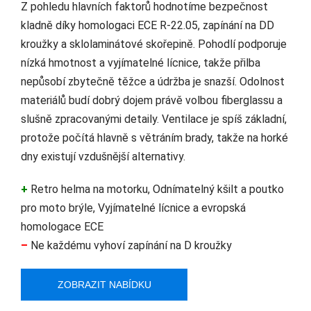
Z pohledu hlavních faktorů hodnotíme bezpečnost
kladně díky homologaci ECE R-22.05, zapínání na DD
kroužky a sklolaminátové skořepině. Pohodlí podporuje
nízká hmotnost a vyjímatelné lícnice, takže přilba
nepůsobí zbytečně těžce a údržba je snazší. Odolnost
materiálů budí dobrý dojem právě volbou fiberglassu a
slušně zpracovanými detaily. Ventilace je spíš základní,
protože počítá hlavně s větráním brady, takže na horké
dny existují vzdušnější alternativy.
+
Retro helma na motorku, Odnímatelný kšilt a poutko
pro moto brýle, Vyjímatelné lícnice a evropská
homologace ECE
–
Ne každému vyhoví zapínání na D kroužky
ZOBRAZIT NABÍDKU